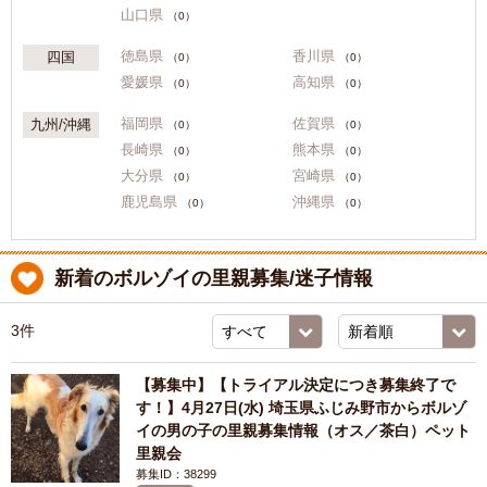
山口県
（0）
徳島県
香川県
四国
（0）
（0）
愛媛県
高知県
（0）
（0）
福岡県
佐賀県
九州/沖縄
（0）
（0）
長崎県
熊本県
（0）
（0）
大分県
宮崎県
（0）
（0）
鹿児島県
沖縄県
（0）
（0）
新着のボルゾイの里親募集/迷子情報
3件
【募集中】【トライアル決定につき募集終了で
す！】4月27日(水) 埼玉県ふじみ野市からボルゾ
イの男の子の里親募集情報（オス／茶白）ペット
里親会
募集ID：38299