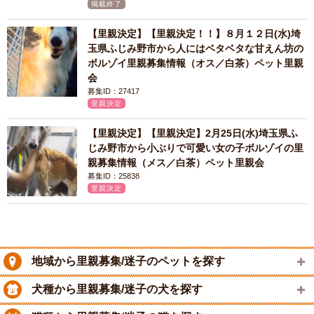
掲載終了
【里親決定】【里親決定！！】８月１２日(水)埼
玉県ふじみ野市から人にはベタベタな甘えん坊の
ボルゾイ里親募集情報（オス／白茶）ペット里親
会
募集ID：27417
里親決定
【里親決定】【里親決定】2月25日(水)埼玉県ふ
じみ野市から小ぶりで可愛い女の子ボルゾイの里
親募集情報（メス／白茶）ペット里親会
募集ID：25838
里親決定
地域から里親募集/迷子のペットを探す
犬種から里親募集/迷子の犬を探す