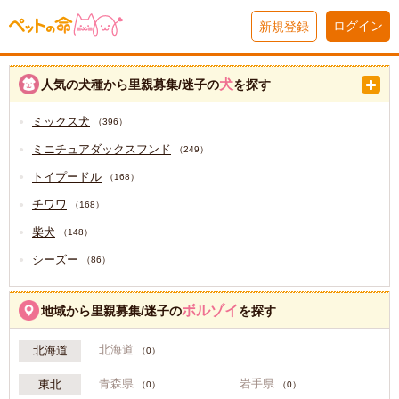
ログイン
新規登録
犬
人気の犬種から里親募集/迷子の
を探す
ミックス犬
（396）
ミニチュアダックスフンド
（249）
トイプードル
（168）
チワワ
（168）
柴犬
（148）
シーズー
（86）
ボルゾイ
地域から里親募集/迷子の
を探す
北海道
北海道
（0）
青森県
岩手県
東北
（0）
（0）