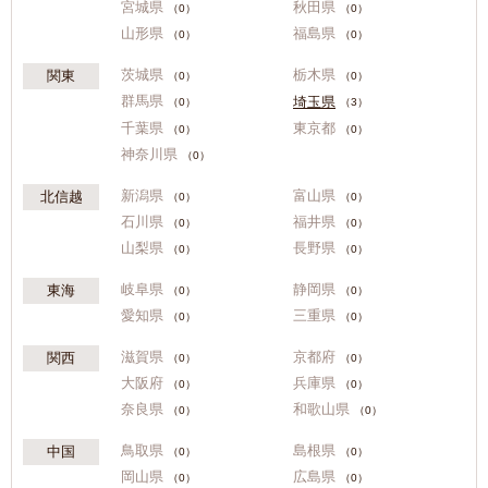
宮城県
秋田県
（0）
（0）
山形県
福島県
（0）
（0）
茨城県
栃木県
関東
（0）
（0）
群馬県
埼玉県
（0）
（3）
千葉県
東京都
（0）
（0）
神奈川県
（0）
新潟県
富山県
北信越
（0）
（0）
石川県
福井県
（0）
（0）
山梨県
長野県
（0）
（0）
岐阜県
静岡県
東海
（0）
（0）
愛知県
三重県
（0）
（0）
滋賀県
京都府
関西
（0）
（0）
大阪府
兵庫県
（0）
（0）
奈良県
和歌山県
（0）
（0）
鳥取県
島根県
中国
（0）
（0）
岡山県
広島県
（0）
（0）