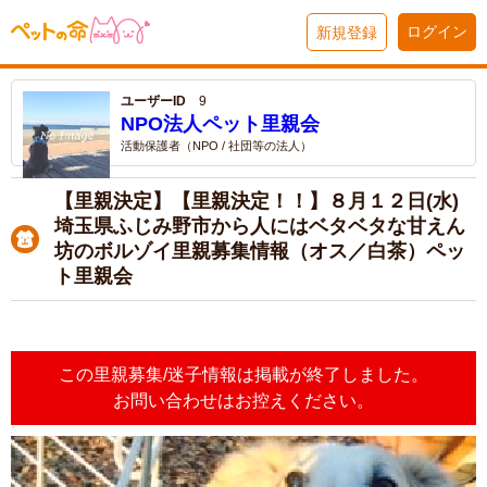
ログイン
新規登録
ユーザーID
9
NPO法人ペット里親会
活動保護者（NPO / 社団等の法人）
【里親決定】【里親決定！！】８月１２日(水)
埼玉県ふじみ野市から人にはベタベタな甘えん
坊のボルゾイ里親募集情報（オス／白茶）ペッ
ト里親会
この里親募集/迷子情報は掲載が終了しました。
お問い合わせはお控えください。