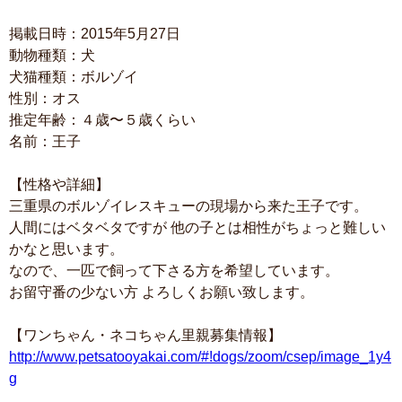
掲載日時：2015年5月27日
動物種類：犬
犬猫種類：ボルゾイ
性別：オス
推定年齢：４歳〜５歳くらい
名前：王子
【性格や詳細】
三重県のボルゾイレスキューの現場から来た王子です。
人間にはベタベタですが 他の子とは相性がちょっと難しい
かなと思います。
なので、一匹で飼って下さる方を希望しています。
お留守番の少ない方 よろしくお願い致します。
【ワンちゃん・ネコちゃん里親募集情報】
http://www.petsatooyakai.com/#!dogs/zoom/csep/image_1y4
g