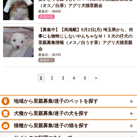
（オス／白茶）アグリ犬猫里親会
募集ID：36806
里親決定
【募集中】【再掲載】5月2日(月) 埼玉県から、何
事にも物怖じしないやんちゃなＭＩＸ犬の仔犬の
里親募集情報（メス／白うす茶）アグリ犬猫里親
会
募集ID：36783
掲載終了
1
2
3
4
5
>
地域から里親募集/迷子のペットを探す
犬種から里親募集/迷子の犬を探す
猫種から里親募集/迷子の猫を探す