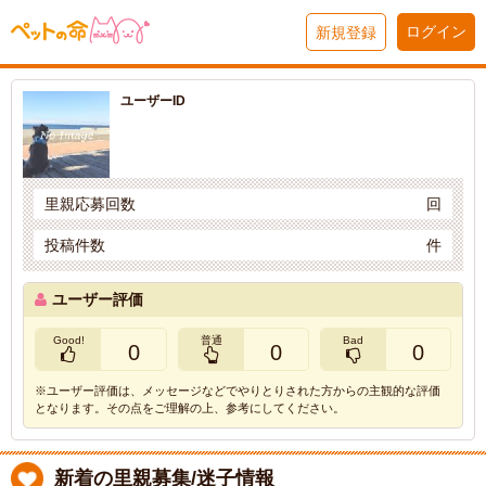
ログイン
新規登録
ユーザーID
里親応募回数
回
投稿件数
件
ユーザー評価
Good!
普通
Bad
0
0
0
※ユーザー評価は、メッセージなどでやりとりされた方からの主観的な評価
となります。その点をご理解の上、参考にしてください。
新着の里親募集/迷子情報