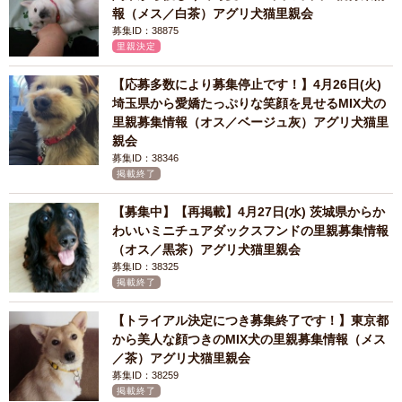
報（メス／白茶）アグリ犬猫里親会
募集ID：38875
里親決定
【応募多数により募集停止です！】4月26日(火)
埼玉県から愛嬌たっぷりな笑顔を見せるMIX犬の
里親募集情報（オス／ベージュ灰）アグリ犬猫里
親会
募集ID：38346
掲載終了
【募集中】【再掲載】4月27日(水) 茨城県からか
わいいミニチュアダックスフンドの里親募集情報
（オス／黒茶）アグリ犬猫里親会
募集ID：38325
掲載終了
【トライアル決定につき募集終了です！】東京都
から美人な顔つきのMIX犬の里親募集情報（メス
／茶）アグリ犬猫里親会
募集ID：38259
掲載終了