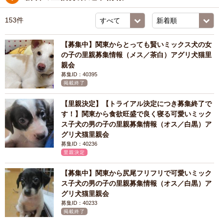
153件
【募集中】関東からとっても賢いミックス犬の女
の子の里親募集情報（メス／茶白）アグリ犬猫里
親会
募集ID：40395
掲載終了
【里親決定】【トライアル決定につき募集終了で
す！】関東から食欲旺盛で良く寝る可愛いミック
ス子犬の男の子の里親募集情報（オス／白黒）ア
グリ犬猫里親会
募集ID：40236
里親決定
【募集中】関東から尻尾フリフリで可愛いミック
ス子犬の男の子の里親募集情報（オス／白黒）ア
グリ犬猫里親会
募集ID：40233
掲載終了