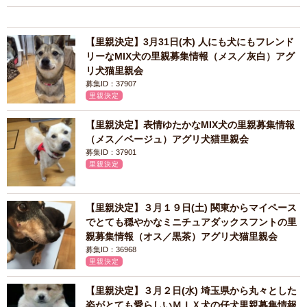
【里親決定】3月31日(木) 人にも犬にもフレンド
リーなMIX犬の里親募集情報（メス／灰白）アグ
リ犬猫里親会
募集ID：37907
里親決定
【里親決定】表情ゆたかなMIX犬の里親募集情報
（メス／ベージュ）アグリ犬猫里親会
募集ID：37901
里親決定
【里親決定】３月１９日(土) 関東からマイペース
でとても穏やかなミニチュアダックスフントの里
親募集情報（オス／黒茶）アグリ犬猫里親会
募集ID：36968
里親決定
【里親決定】３月２日(水) 埼玉県から丸々とした
姿がとても愛らしいＭＩＸ犬の仔犬里親募集情報