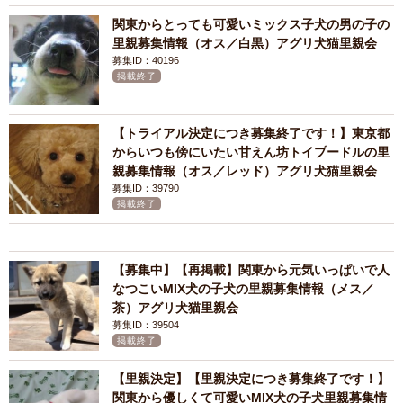
関東からとっても可愛いミックス子犬の男の子の
里親募集情報（オス／白黒）アグリ犬猫里親会
募集ID：40196
掲載終了
【トライアル決定につき募集終了です！】東京都
からいつも傍にいたい甘えん坊トイプードルの里
親募集情報（オス／レッド）アグリ犬猫里親会
募集ID：39790
掲載終了
【募集中】【再掲載】関東から元気いっぱいで人
なつこいMIX犬の子犬の里親募集情報（メス／
茶）アグリ犬猫里親会
募集ID：39504
掲載終了
【里親決定】【里親決定につき募集終了です！】
関東から優しくて可愛いMIX犬の子犬里親募集情