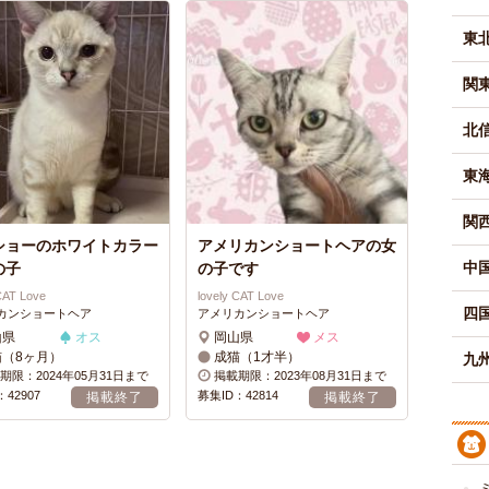
東
関
北
東
関
ショーのホワイトカラー
アメリカンショートヘアの女
中
の子
の子です
 CAT Love
lovely CAT Love
四
カンショートヘア
アメリカンショートヘア
山県
オス
岡山県
メス
猫（8ヶ月）
成猫（1才半）
九州
期限：2024年05月31日まで
掲載期限：2023年08月31日まで
42907
募集ID：42814
掲載終了
掲載終了