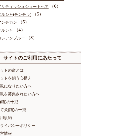
（6）
ブリティッシュショートヘア
（5）
ペルシャ(チンチラ)
（5）
マンチカン
（4）
ペルシャ
（3）
ロシアンブルー
サイトのご利用にあたって
ットの命とは
ットを飼う心構え
親になりたい方へ
親を募集されたい方へ
(猫)の十戒
て犬(猫)の十戒
用規約
ライバシーポリシー
営情報