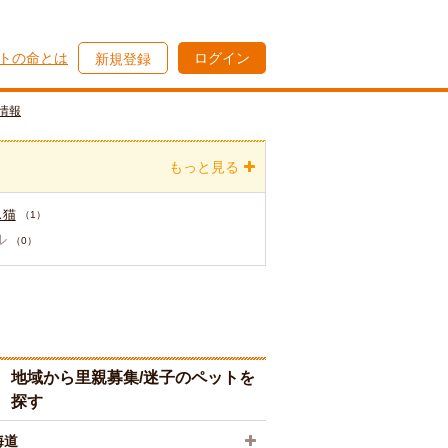
トの命とは
ログイン
新規登録
情報
もっと見る
ス猫
（1）
ル
（0）
地域から里親募集/迷子のペットを
探す
海道