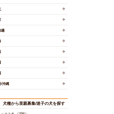
北
東
信越
海
西
国
国
/沖縄
犬種から里親募集/迷子の犬を探す
（396）
ミックス犬