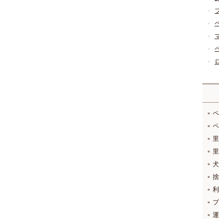
ペ
ペ
里
里
犬
捨
利
プ
運