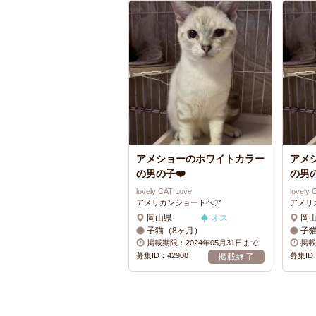
アメショーのホワイトカラー
アメ
の男の子❤️
の男
lovely CAT Love
lovely
アメリカンショートヘア
アメリ
岡山県
オス
岡
子猫（8ヶ月）
子
掲載期限：2024年05月31日まで
掲載
募集ID：42908
募集ID：
掲載終了