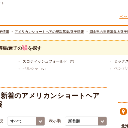
イト
ペッ
子情報
アメリカンショートヘアの里親募集/迷子情報
岡山県の里親募集＆迷子
猫
募集/迷子の
を探す
スコティッシュフォールド
ミック
（2）
ペルシャ
ベンガ
（0）
の新着のアメリカンショートヘア
報
況
表示順
北