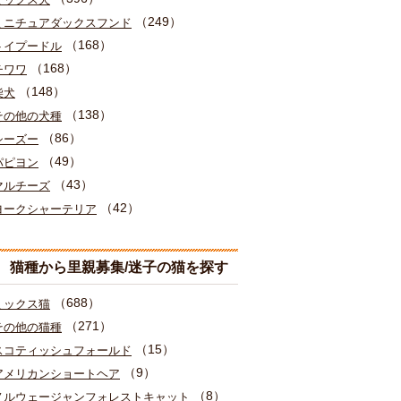
（249）
ミニチュアダックスフンド
（168）
トイプードル
（168）
チワワ
（148）
柴犬
（138）
その他の犬種
（86）
シーズー
（49）
パピヨン
（43）
マルチーズ
（42）
ヨークシャーテリア
猫種から里親募集/迷子の猫を探す
（688）
ミックス猫
（271）
その他の猫種
（15）
スコティッシュフォールド
（9）
アメリカンショートヘア
（8）
ノルウェージャンフォレストキャット