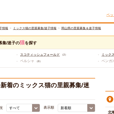
ペッ
子情報
ミックス猫の里親募集/迷子情報
岡山県の里親募集＆迷子情報
猫
募集/迷子の
を探す
スコティッシュフォールド
ミック
（2）
ペルシャ
ベンガ
（0）
新着のミックス猫の里親募集/迷
況
表示順
北