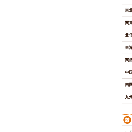
東
関
北
東
関
中
四
九州