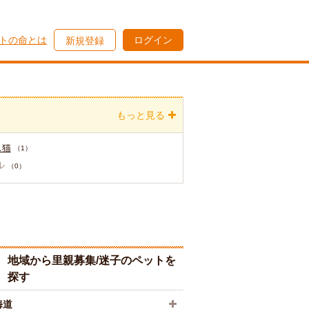
トの命とは
ログイン
新規登録
もっと見る
ス猫
（1）
ル
（0）
地域から里親募集/迷子のペットを
探す
海道