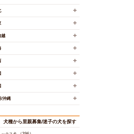
北
東
信越
海
西
国
国
/沖縄
犬種から里親募集/迷子の犬を探す
（396）
ミックス犬