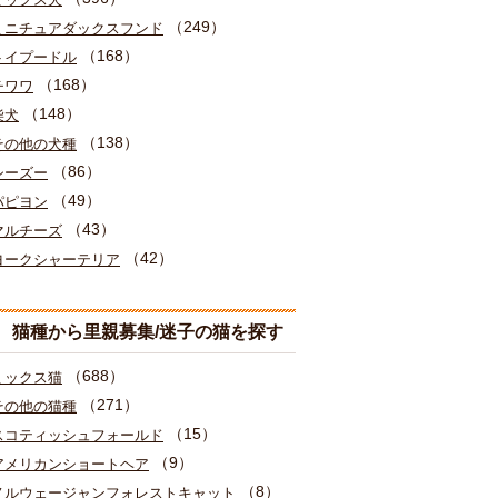
（249）
ミニチュアダックスフンド
（168）
トイプードル
（168）
チワワ
（148）
柴犬
（138）
その他の犬種
（86）
シーズー
（49）
パピヨン
（43）
マルチーズ
（42）
ヨークシャーテリア
猫種から里親募集/迷子の猫を探す
（688）
ミックス猫
（271）
その他の猫種
（15）
スコティッシュフォールド
（9）
アメリカンショートヘア
（8）
ノルウェージャンフォレストキャット