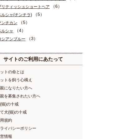
（6）
ブリティッシュショートヘア
（5）
ペルシャ(チンチラ)
（5）
マンチカン
（4）
ペルシャ
（3）
ロシアンブルー
サイトのご利用にあたって
ットの命とは
ットを飼う心構え
親になりたい方へ
親を募集されたい方へ
(猫)の十戒
て犬(猫)の十戒
用規約
ライバシーポリシー
営情報