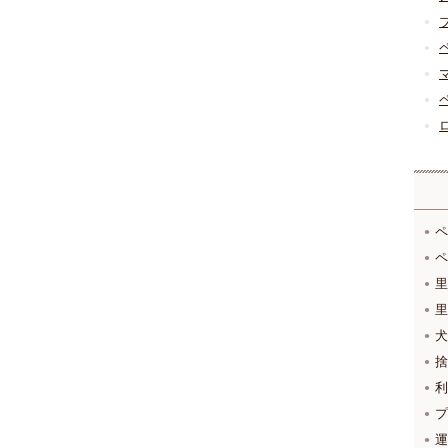
ペ
ペ
里
里
犬
捨
利
プ
運