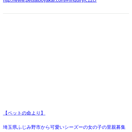
http://www.petsatooyakai.com/#!inquiry/c12cr
【ペットの命より】
埼玉県ふじみ野市から可愛いシーズーの女の子の里親募集