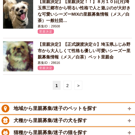
【里親決定】【里親決定！！】８月１０日(月)埼
玉県三郷市から明るい性格で人と遊ぶのが大好き
な可愛いシーズーMIXの里親募集情報（メス／白
茶）一般社団…
募集ID：29508
里親決定
【里親決定】【正式譲渡決定☆】埼玉県ふじみ野
市から大人しくて性格も優しい可愛いシーズー里
親募集情報（メス／白茶）ペット里親会
募集ID：28616
里親決定
1
2
>
地域から里親募集/迷子のペットを探す
犬種から里親募集/迷子の犬を探す
猫種から里親募集/迷子の猫を探す