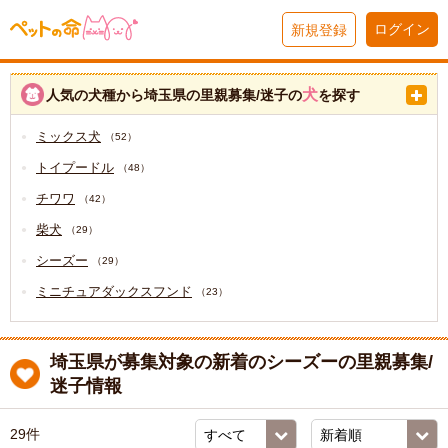
ログイン
新規登録
犬
人気の犬種から埼玉県の里親募集/迷子の
を探す
ミックス犬
（52）
トイプードル
（48）
チワワ
（42）
柴犬
（29）
シーズー
（29）
ミニチュアダックスフンド
（23）
埼玉県が募集対象の新着のシーズーの里親募集/
迷子情報
29件