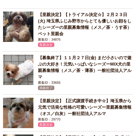
【里親決定】【トライアル決定☆】２月２３日
(火) 埼玉県ふじみ野市からとても優しいお顔をし
たシーズーの里親募集情報（メス／茶・うす茶）
ペット里親会
募集ID：34876
里親決定
【募集終了】１１月２７日(金) まだ小さいので遊
ぶの大好き！元気いっぱいなシーズーMIX犬の里
親募集情報（メス／茶・薄茶）一般社団法人アル
マ
募集ID：33656
掲載終了
【里親決定】【正式譲渡手続き中☆】埼玉県から
元気で活発な性格の可愛いシーズー里親募集情報
（オス／白灰）一般社団法人アルマ
募集ID：29770
里親決定