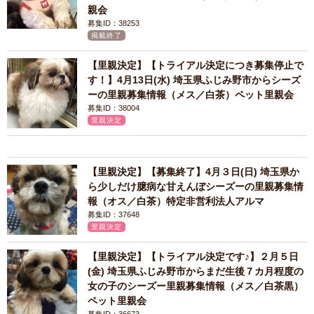
親会
募集ID：38253
掲載終了
【里親決定】【トライアル決定につき募集停止で
す！】4月13日(水) 埼玉県ふじみ野市からシーズ
ーの里親募集情報（メス／白茶）ペット里親会
募集ID：38004
里親決定
【里親決定】【募集終了】4月３日(日) 埼玉県か
ら少しだけ臆病な甘えんぼシーズーの里親募集情
報（オス／白茶）特定非営利法人アルマ
募集ID：37648
里親決定
【里親決定】【トライアル決定です♪】２月５日
(金) 埼玉県ふじみ野市からまだ生後７カ月程度の
女の子のシーズー里親募集情報（メス／白茶黒）
ペット里親会