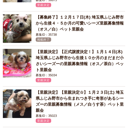
募集ID：36673
里親決定
【募集終了】１２月１７日(木) 埼玉県ふじみ野市
から生後４・５か月の可愛いシーズ里親募集情報
（オス／白）ペット里親会
募集ID：35738
掲載終了
【里親決定】【正式譲渡決定！】１月１４日(木)
埼玉県ふじみ野市から生後１０か月のまだまだ小
さいシーズーの里親募集情報（オス／茶白）ペッ
ト里親会
募集ID：35034
里親決定
【里親決定】【里親決定☆】１月２３日(土) 埼玉
県ふじみ野市から生まれつき手に奇形があるシー
ズーの里親募集情報（メス／白うす茶）ペット里
親会
募集ID：35023
里親決定