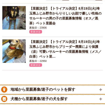
【里親決定】【トライアル決定】8月19日(火)埼
玉県ふじみ野市からりりしいお顔で優しい性格の
サルーキーの男の子の里親募集情報（オス／黒
茶）ペット里親会
募集ID：23906
里親決定
【里親決定】【トライアル決定】8月19日(火)埼
玉県ふじみ野市からブリーダー廃業により保護
（涙）可愛いサルーキーの里親募集情報（メス／
白茶）ペット里…
募集ID：22950
里親決定
地域から里親募集/迷子のペットを探す
犬種から里親募集/迷子の犬を探す