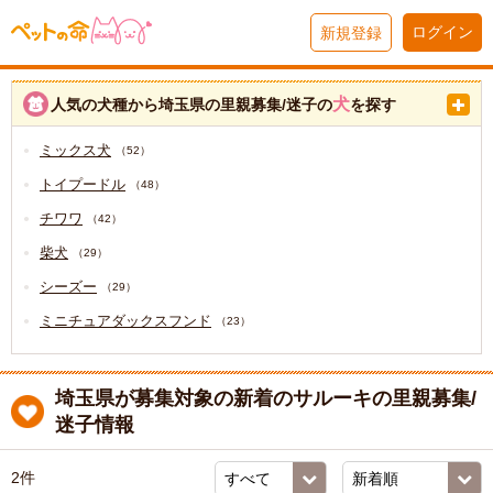
ログイン
新規登録
犬
人気の犬種から埼玉県の里親募集/迷子の
を探す
ミックス犬
（52）
トイプードル
（48）
チワワ
（42）
柴犬
（29）
シーズー
（29）
ミニチュアダックスフンド
（23）
埼玉県が募集対象の新着のサルーキの里親募集/
迷子情報
2件