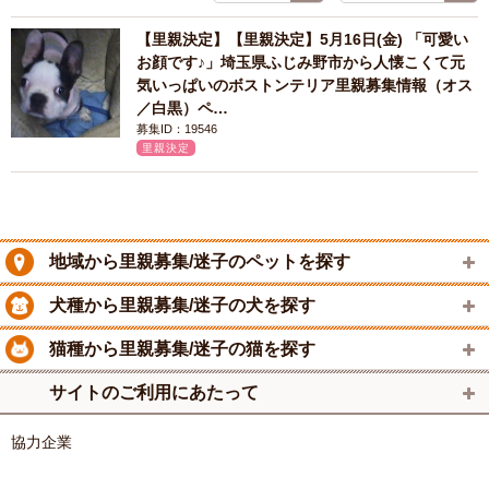
【里親決定】【里親決定】5月16日(金) 「可愛い
お顔です♪」埼玉県ふじみ野市から人懐こくて元
気いっぱいのボストンテリア里親募集情報（オス
／白黒）ペ…
募集ID：19546
里親決定
地域から里親募集/迷子のペットを探す
犬種から里親募集/迷子の犬を探す
猫種から里親募集/迷子の猫を探す
サイトのご利用にあたって
協力企業