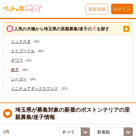
ログイン
新規登録
犬
人気の犬種から埼玉県の里親募集/迷子の
を探す
ミックス犬
（52）
トイプードル
（48）
チワワ
（42）
柴犬
（29）
シーズー
（29）
ミニチュアダックスフンド
（23）
埼玉県が募集対象の新着のボストンテリアの里
親募集/迷子情報
1件