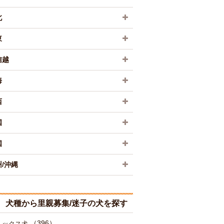
北
東
信越
海
西
国
国
/沖縄
犬種から里親募集/迷子の犬を探す
（396）
ミックス犬