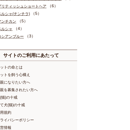
（6）
ブリティッシュショートヘア
（5）
ペルシャ(チンチラ)
（5）
マンチカン
（4）
ペルシャ
（3）
ロシアンブルー
サイトのご利用にあたって
ットの命とは
ットを飼う心構え
親になりたい方へ
親を募集されたい方へ
(猫)の十戒
て犬(猫)の十戒
用規約
ライバシーポリシー
営情報