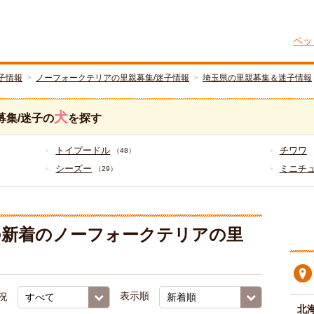
ペッ
子情報
ノーフォークテリアの里親募集/迷子情報
埼玉県の里親募集＆迷子情報
犬
募集/迷子の
を探す
トイプードル
チワワ
（48）
シーズー
ミニチ
（29）
の新着のノーフォークテリアの里
況
表示順
北