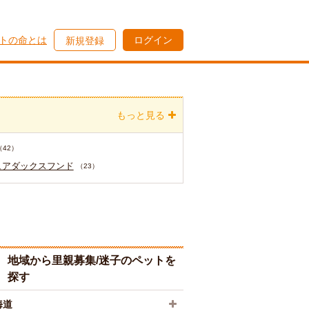
トの命とは
ログイン
新規登録
もっと見る
（42）
ュアダックスフンド
（23）
地域から里親募集/迷子のペットを
探す
海道