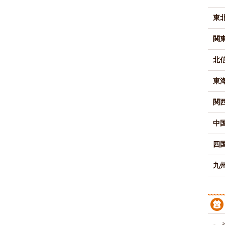
東
関
北
東
関
中
四
九州