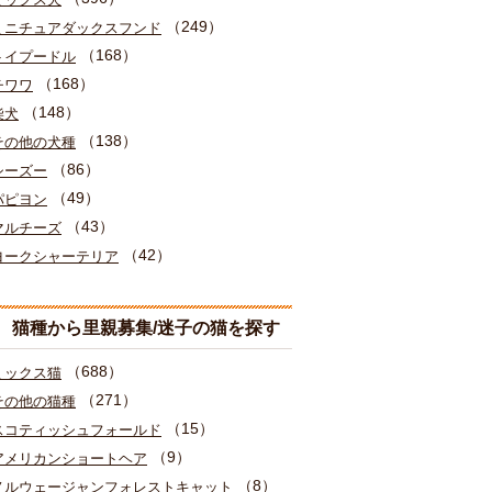
（249）
ミニチュアダックスフンド
（168）
トイプードル
（168）
チワワ
（148）
柴犬
（138）
その他の犬種
（86）
シーズー
（49）
パピヨン
（43）
マルチーズ
（42）
ヨークシャーテリア
猫種から里親募集/迷子の猫を探す
（688）
ミックス猫
（271）
その他の猫種
（15）
スコティッシュフォールド
（9）
アメリカンショートヘア
（8）
ノルウェージャンフォレストキャット