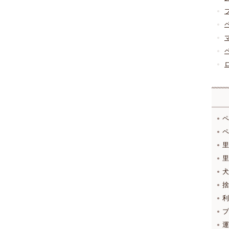
ペ
ペ
里
里
犬
捨
利
プ
運