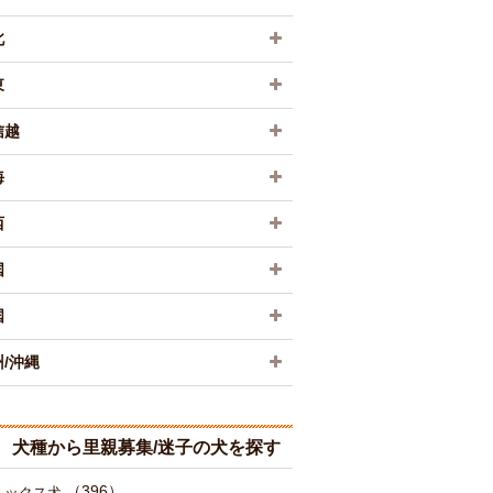
北
東
信越
海
西
国
国
/沖縄
犬種から里親募集/迷子の犬を探す
（396）
ミックス犬