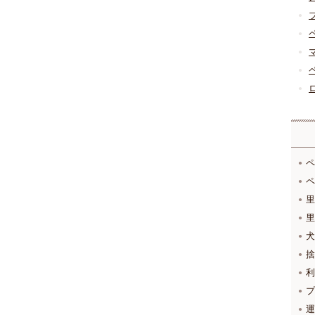
ペ
ペ
里
里
犬
捨
利
プ
運