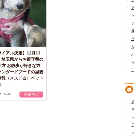
イアル決定】12月13
) 埼玉県からお留守番の
い方 お散歩が好きな方
タンダードプードの里親
情報（メス／白）ペット
会
15545
里親決定