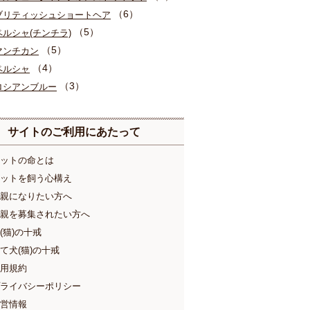
（6）
ブリティッシュショートヘア
（5）
ペルシャ(チンチラ)
（5）
マンチカン
（4）
ペルシャ
（3）
ロシアンブルー
サイトのご利用にあたって
ットの命とは
ットを飼う心構え
親になりたい方へ
親を募集されたい方へ
(猫)の十戒
て犬(猫)の十戒
用規約
ライバシーポリシー
営情報