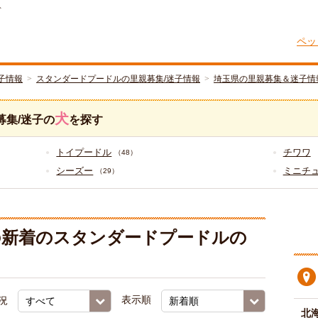
ト
ペッ
子情報
スタンダードプードルの里親募集/迷子情報
埼玉県の里親募集＆迷子情
犬
募集/迷子の
を探す
トイプードル
チワワ
（48）
シーズー
ミニチ
（29）
の新着のスタンダードプードルの
況
表示順
北