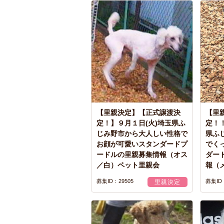
【里親決定】【正式譲渡決
【里
定！】９月１日(火)埼玉県ふ
定！
じみ野市から大人しい性格で
県ふ
お顔が可愛いスタンダードプ
でく
ードルの里親募集情報（オス
ダー
／白）ペット里親会
報（
募集ID：29505
募集ID：
里親決定