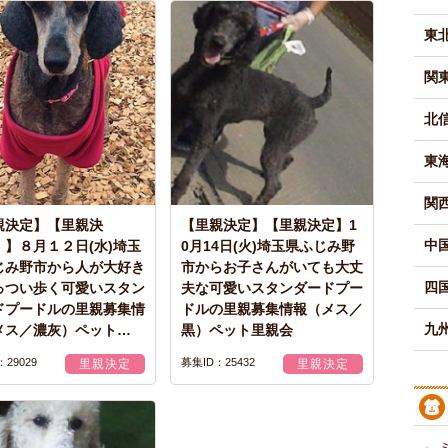
東
関
北
東
関
親決定】【里親決
【里親決定】【里親決定】1
中
！】８月１２日(水)埼玉
0月14日(火)埼玉県ふじみ野
じみ野市から人が大好き
市からお子さんがいても大丈
四
っつい歩く可愛いスタン
夫な可愛いスタンダードプー
ドプードルの里親募集情
ドルの里親募集情報（メス／
九州
メス／濃灰）ペット…
黒）ペット里親会
29029
募集ID：25432
里親決定
里親決定