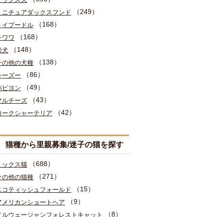
（249）
ミニチュアダックスフンド
（168）
トイプードル
（168）
チワワ
（148）
柴犬
（138）
その他の犬種
（86）
シーズー
（49）
パピヨン
（43）
マルチーズ
（42）
ヨークシャーテリア
猫種から里親募集/迷子の猫を探す
（688）
ミックス猫
（271）
その他の猫種
（15）
スコティッシュフォールド
（9）
アメリカンショートヘア
（8）
ノルウェージャンフォレストキャット