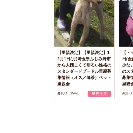
【里親決定】【里親決定】1
【トラ
2月1日(月)埼玉県ふじみ野市
日(金
から人懐こくて明るい性格の
少な
スタンダードプードル里親募
のス
集情報（オス／薄茶）ペット
募集
里親会
里親
募集ID：25426
募集ID：
里親決定