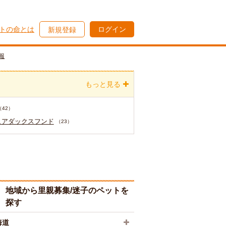
トの命とは
ログイン
新規登録
報
もっと見る
（42）
ュアダックスフンド
（23）
地域から里親募集/迷子のペットを
探す
海道