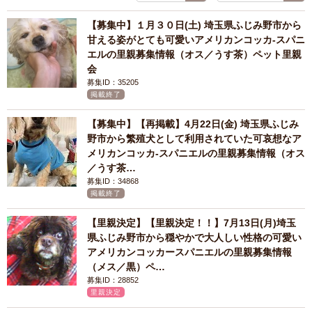
【募集中】１月３０日(土) 埼玉県ふじみ野市から
甘える姿がとても可愛いアメリカンコッカ-スパニ
エルの里親募集情報（オス／うす茶）ペット里親
会
募集ID：35205
掲載終了
【募集中】【再掲載】4月22日(金) 埼玉県ふじみ
野市から繁殖犬として利用されていた可哀想なア
メリカンコッカ-スパニエルの里親募集情報（オス
／うす茶…
募集ID：34868
掲載終了
【里親決定】【里親決定！！】7月13日(月)埼玉
県ふじみ野市から穏やかで大人しい性格の可愛い
アメリカンコッカースパニエルの里親募集情報
（メス／黒）ペ…
募集ID：28852
里親決定