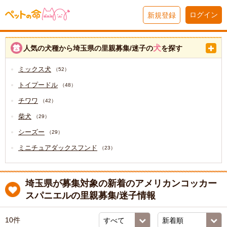
ログイン
新規登録
犬
人気の犬種から埼玉県の里親募集/迷子の
を探す
ミックス犬
（52）
トイプードル
（48）
チワワ
（42）
柴犬
（29）
シーズー
（29）
ミニチュアダックスフンド
（23）
埼玉県が募集対象の新着のアメリカンコッカー
スパニエルの里親募集/迷子情報
10件