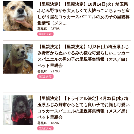
【里親決定】【里親決定】10月14日(火）埼玉県
ふじみ野市から大人しくて人懐っこいちょっと寂
しがり屋なコッカースパニエルの女の子の里親募
集情報（メス…
募集ID：23798
里親決定
【里親決定】【里親決定】1月3日(土)埼玉県ふじ
み野市からぬいぐるみの様な可愛らしいコッカー
スパニエルの男の子の里親募集情報（オス／白）
ペット里親会
募集ID：21700
里親決定
【里親決定】【トライアル決定】4月23日(水) 埼
玉県ふじみ野市からとても良い子でお顔も可愛い
コッカースパニエルの里親募集情報（メス／黒）
ペット里親会
募集ID：18207
里親決定