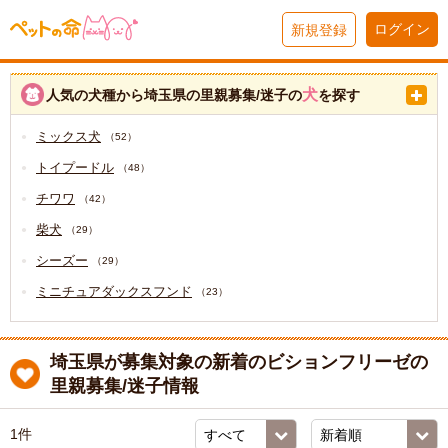
ログイン
新規登録
犬
人気の犬種から埼玉県の里親募集/迷子の
を探す
ミックス犬
（52）
トイプードル
（48）
チワワ
（42）
柴犬
（29）
シーズー
（29）
ミニチュアダックスフンド
（23）
埼玉県が募集対象の新着のビションフリーゼの
里親募集/迷子情報
1件