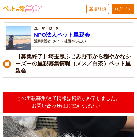
ログイン
新規登録
ユーザーID
9
NPO法人ペット里親会
活動保護者（NPO / 社団等の法人）
【募集終了】埼玉県ふじみ野市から穏やかなシ
ーズーの里親募集情報（メス／白茶）ペット里
親会
この里親募集/迷子情報は掲載が終了しました。
お問い合わせはお控えください。