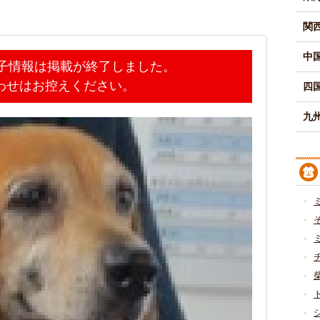
関
中
迷子情報は掲載が終了しました。
わせはお控えください。
四
九州