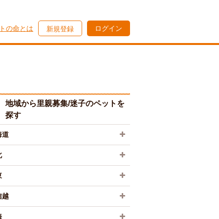
トの命とは
ログイン
新規登録
地域から里親募集/迷子のペットを
探す
海道
北
東
信越
海