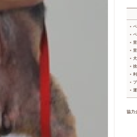
ペ
ペ
里
里
犬
捨
利
プ
運
協力