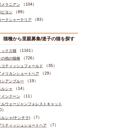
（104）
ポメラニアン
（89）
パピヨン
（83）
ヨークシャーテリア
猫種から里親募集/迷子の猫を探す
（1161）
ミックス猫
（726）
その他の猫種
（35）
スコティッシュフォールド
（29）
アメリカンショートヘア
（19）
ロシアンブルー
（14）
ペルシャ
（11）
メインクーン
ノルウェージャンフォレストキャット
0）
（7）
ペルシャ(チンチラ)
（7）
ブリティッシュショートヘア