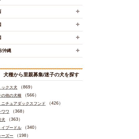
西
国
国
/沖縄
犬種から里親募集/迷子の犬を探す
（869）
ミックス犬
（566）
その他の犬種
（426）
ミニチュアダックスフンド
（368）
チワワ
（363）
柴犬
（340）
トイプードル
（198）
シーズー