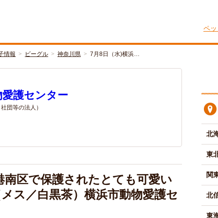
ペッ
子情報
ビーグル
神奈川県
7月8日（水)横浜…
物愛護センター
/ 社団等の法人）
北
東
関
市港南区で保護されたとても可愛い
（メス／白黒茶）横浜市動物愛護セ
北
東