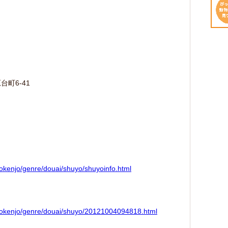
台町6-41
hokenjo/genre/douai/shuyo/shuyoinfo.html
/hokenjo/genre/douai/shuyo/20121004094818.html