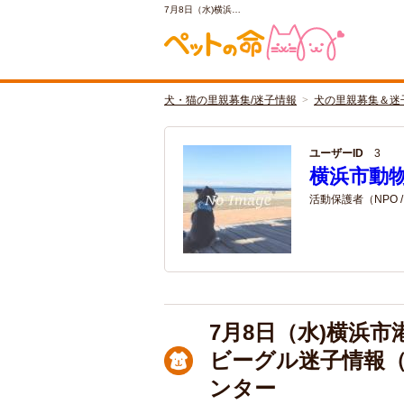
7月8日（水)横浜…
犬・猫の里親募集/迷子情報
犬の里親募集＆迷
ユーザーID
3
横浜市動
活動保護者（NPO 
7月8日（水)横浜
ビーグル迷子情報
ンター