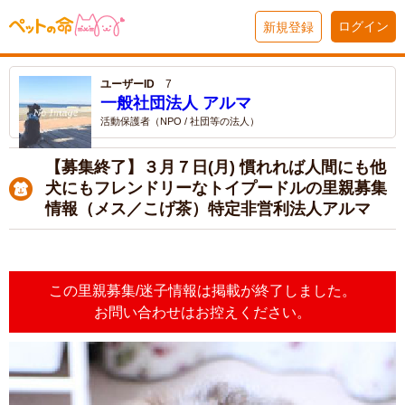
ログイン
新規登録
ユーザーID
7
一般社団法人 アルマ
活動保護者（NPO / 社団等の法人）
【募集終了】３月７日(月) 慣れれば人間にも他
犬にもフレンドリーなトイプードルの里親募集
情報（メス／こげ茶）特定非営利法人アルマ
この里親募集/迷子情報は掲載が終了しました。
お問い合わせはお控えください。