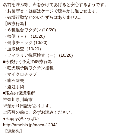
名前を呼ぶ等、声をかけてあげると安心するようです。
・お留守番・就寝はケージで穏やかに過ごせます。
・破壊行動などのいたずらはありません。
【医療行為】
・６種混合ワクチン (10/20)
・検便（－）（10/20)
・健康チェック (10/20)
・血液検査（10/20）
・フィラリア抗原検査（ー） (10/20)
■今後行う予定の医療行為
・狂犬病予防ワクチン接種
・マイクロチップ
・歯石除去
・避妊手術
■現在の保護場所
神奈川県川崎市
※預かり日記があります。
ご応募の前に、必ずお読みください。
●Happyがいっぱい
http://ameblo.jp/moca-1204/
【連絡先】