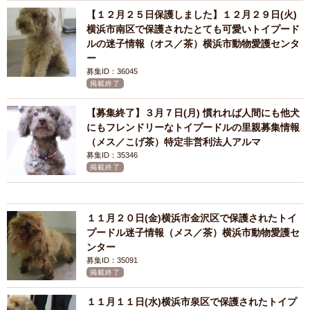
【１２月２５日保護しました】１２月２９日(火)
横浜市南区で保護されたとても可愛いトイプード
ルの迷子情報（オス／茶）横浜市動物愛護センタ
ー
募集ID：36045
掲載終了
【募集終了】３月７日(月) 慣れれば人間にも他犬
にもフレンドリーなトイプードルの里親募集情報
（メス／こげ茶）特定非営利法人アルマ
募集ID：35346
掲載終了
１１月２０日(金)横浜市金沢区で保護されたトイ
プードル迷子情報（メス／茶）横浜市動物愛護セ
ンター
募集ID：35091
掲載終了
１１月１１日(水)横浜市泉区で保護されたトイプ