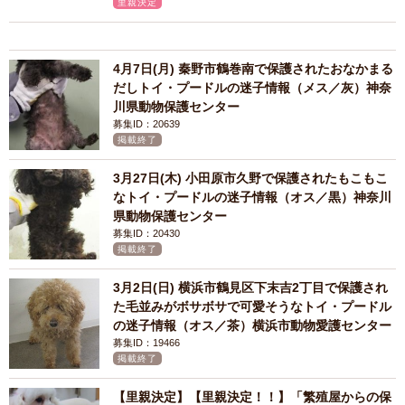
里親決定
4月7日(月) 秦野市鶴巻南で保護されたおなかまる
だしトイ・プードルの迷子情報（メス／灰）神奈
川県動物保護センター
募集ID：20639
掲載終了
3月27日(木) 小田原市久野で保護されたもこもこ
なトイ・プードルの迷子情報（オス／黒）神奈川
県動物保護センター
募集ID：20430
掲載終了
3月2日(日) 横浜市鶴見区下末吉2丁目で保護され
た毛並みがボサボサで可愛そうなトイ・プードル
の迷子情報（オス／茶）横浜市動物愛護センター
募集ID：19466
掲載終了
【里親決定】【里親決定！！】「繁殖屋からの保