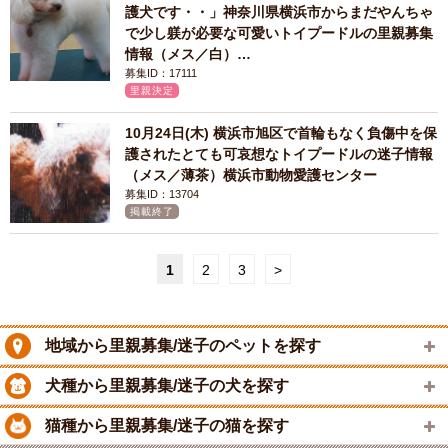
護犬です・・」神奈川県横浜市からまだやんちゃ
で少し躾が必要な可愛いトイプードルの里親募集
情報（メス／白）…
募集ID：17111
里親決定
10月24日(木) 横浜市旭区で首輪もなく負傷中を保
護されたとても可哀想なトイプードルの迷子情報
（メス／薄茶）横浜市動物愛護センター
募集ID：13704
掲載終了
1
2
3
>
地域から里親募集/迷子のペットを探す
犬種から里親募集/迷子の犬を探す
猫種から里親募集/迷子の猫を探す