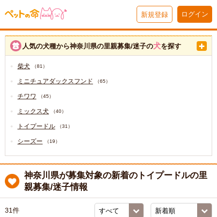
ログイン
新規登録
犬
人気の犬種から神奈川県の里親募集/迷子の
を探す
柴犬
（81）
ミニチュアダックスフンド
（65）
チワワ
（45）
ミックス犬
（40）
トイプードル
（31）
シーズー
（19）
神奈川県が募集対象の新着のトイプードルの里
親募集/迷子情報
31件