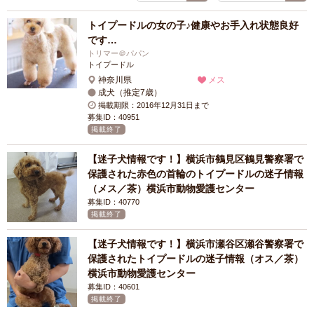
トイプードルの女の子♪健康やお手入れ状態良好
です…
トリマー＠パパン
トイプードル
神奈川県
メス
成犬（推定7歳）
掲載期限：2016年12月31日まで
募集ID：40951
掲載終了
【迷子犬情報です！】横浜市鶴見区鶴見警察署で
保護された赤色の首輪のトイプードルの迷子情報
（メス／茶）横浜市動物愛護センター
募集ID：40770
掲載終了
【迷子犬情報です！】横浜市瀬谷区瀬谷警察署で
保護されたトイプードルの迷子情報（オス／茶）
横浜市動物愛護センター
募集ID：40601
掲載終了