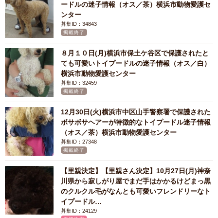
ードルの迷子情報（オス／茶）横浜市動物愛護セ
ンター
募集ID：34843
掲載終了
８月１０日(月)横浜市保土ケ谷区で保護されたと
ても可愛いトイプードルの迷子情報（オス／白）
横浜市動物愛護センター
募集ID：32459
掲載終了
12月30日(火)横浜市中区山手警察署で保護された
ボサボサヘアーが特徴的なトイプードル迷子情報
（オス／茶）横浜市動物愛護センター
募集ID：27348
掲載終了
【里親決定】【里親さん決定】10月27日(月)神奈
川県から寂しがり屋でまだ手はかかるけどまっ黒
のクルクル毛がなんとも可愛いフレンドリーなト
イプードル…
募集ID：24129