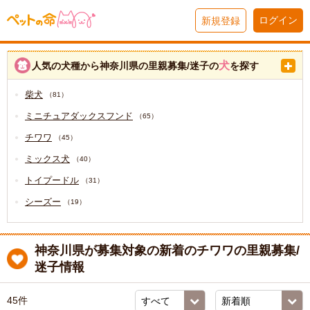
ログイン
新規登録
犬
人気の犬種から神奈川県の里親募集/迷子の
を探す
柴犬
（81）
ミニチュアダックスフンド
（65）
チワワ
（45）
ミックス犬
（40）
トイプードル
（31）
シーズー
（19）
神奈川県が募集対象の新着のチワワの里親募集/
迷子情報
45件