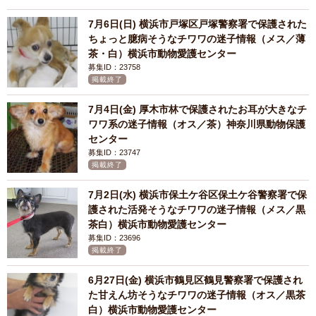
7月6日(日) 横浜市戸塚区戸塚警察署で保護された
ちょっと臆病そうなチワワの迷子情報（メス／薄
茶・白）横浜市動物愛護センター
募集ID：23758
掲載終了
7月4日(金) 厚木市林で保護されたお耳が大きなチ
ワワ系の迷子情報（オス／茶）神奈川県動物保護
センター
募集ID：23747
掲載終了
7月2日(水) 横浜市保土ケ谷区保土ケ谷警察署で保
護された活発そうなチワワの迷子情報（メス／黒
茶白）横浜市動物愛護センター
募集ID：23696
掲載終了
6月27日(金) 横浜市鶴見区鶴見警察署で保護され
た甘えん坊そうなチワワの迷子情報（オス／黒茶
白）横浜市動物愛護センター