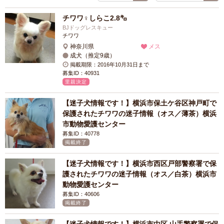
チワワ♀しらこ2.8㌔
BJドッグレスキュー
チワワ
神奈川県
メス
成犬（推定9歳）
掲載期限：2016年10月31日まで
募集ID：40931
里親決定
【迷子犬情報です！】横浜市保土ケ谷区神戸町で
保護されたチワワの迷子情報（オス／薄茶）横浜
市動物愛護センター
募集ID：40778
掲載終了
【迷子犬情報です！】横浜市西区戸部警察署で保
護されたチワワの迷子情報（オス／白茶）横浜市
動物愛護センター
募集ID：40606
掲載終了