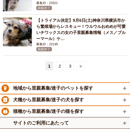
募集ID：23321
掲載終了
【トライアル決定】9月6日(土)神奈川県横浜市か
ら繁殖場からレスキュー！ウルウルおめめが可愛
いチワックスの女の子里親募集情報（メス／ブル
ーマール）ケ…
募集ID：22148
掲載終了
1
2
3
>
地域から里親募集/迷子のペットを探す
犬種から里親募集/迷子の犬を探す
猫種から里親募集/迷子の猫を探す
サイトのご利用にあたって