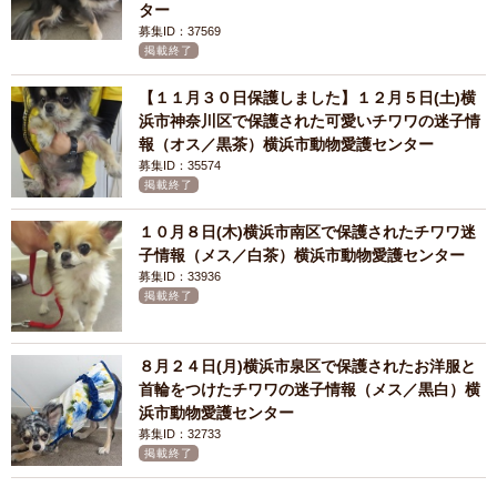
ター
募集ID：37569
掲載終了
【１１月３０日保護しました】１２月５日(土)横
浜市神奈川区で保護された可愛いチワワの迷子情
報（オス／黒茶）横浜市動物愛護センター
募集ID：35574
掲載終了
１０月８日(木)横浜市南区で保護されたチワワ迷
子情報（メス／白茶）横浜市動物愛護センター
募集ID：33936
掲載終了
８月２４日(月)横浜市泉区で保護されたお洋服と
首輪をつけたチワワの迷子情報（メス／黒白）横
浜市動物愛護センター
募集ID：32733
掲載終了