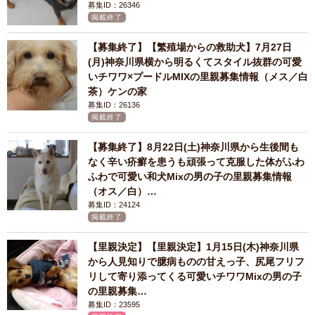
募集ID：26346
掲載終了
【募集終了】【繁殖場からの救助犬】7月27日
(月)神奈川県横から明るくてスタイル抜群の可愛
いチワワ×プードルMIXの里親募集情報（メス／白
茶）ケンの家
募集ID：26136
掲載終了
【募集終了】8月22日(土)神奈川県から生後間も
なく辛い疥癬を患うも頑張って克服した体がふわ
ふわで可愛い和犬Mixの男の子の里親募集情報
（オス／白）…
募集ID：24124
掲載終了
【里親決定】【里親決定】1月15日(木)神奈川県
から人見知りで臆病ものの甘えっ子、尻尾フリフ
リして寄り添ってくる可愛いチワワMixの男の子
の里親募集…
募集ID：23595