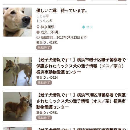
優しいご縁 待っています。
しじみ母
ミックス犬
神奈川県
オス
成犬（不明）
掲載期限：2017年07月23日まで
募集ID：41291
掲載終了
【迷子犬情報です！】横浜市磯子区磯子警察署で
保護されたミックス犬の迷子情報（メス／茶白）
横浜市動物愛護センター
募集ID：40824
掲載終了
【迷子犬情報です！】横浜市旭区旭警察署で保護
されたミックス犬の迷子情報（オス／茶）横浜市
動物愛護センター
募集ID：40781
掲載終了