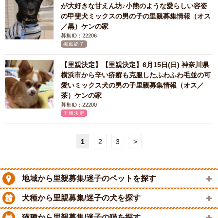
が大好きな甘えん坊♪小熊のような愛らしい容姿
の甲斐犬ミックスの男の子の里親募集情報（オス
／黒）ケンの家
募集ID：22206
掲載終了
【里親決定】【里親決定】6月15日(日) 神奈川県
横浜市から辛い疥癬も克服したふわふわ毛並の可
愛いミックス犬の男の子里親募集情報（オス／
茶）ケンの家
募集ID：22200
里親決定
1
2
3
>
地域から里親募集/迷子のペットを探す
犬種から里親募集/迷子の犬を探す
猫種から里親募集/迷子の猫を探す