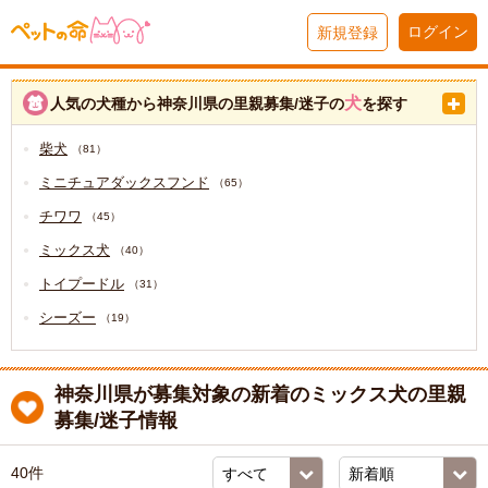
ログイン
新規登録
犬
人気の犬種から神奈川県の里親募集/迷子の
を探す
柴犬
（81）
ミニチュアダックスフンド
（65）
チワワ
（45）
ミックス犬
（40）
トイプードル
（31）
シーズー
（19）
神奈川県が募集対象の新着のミックス犬の里親
募集/迷子情報
40件