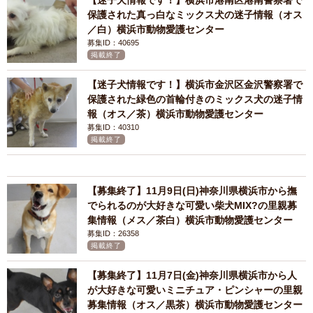
【迷子犬情報です！】横浜市港南区港南警察署で
保護された真っ白なミックス犬の迷子情報（オス
／白）横浜市動物愛護センター
募集ID：40695
掲載終了
【迷子犬情報です！】横浜市金沢区金沢警察署で
保護された緑色の首輪付きのミックス犬の迷子情
報（オス／茶）横浜市動物愛護センター
募集ID：40310
掲載終了
【募集終了】11月9日(日)神奈川県横浜市から撫
でられるのが大好きな可愛い柴犬MIX?の里親募
集情報（メス／茶白）横浜市動物愛護センター
募集ID：26358
掲載終了
【募集終了】11月7日(金)神奈川県横浜市から人
が大好きな可愛いミニチュア・ピンシャーの里親
募集情報（オス／黒茶）横浜市動物愛護センター