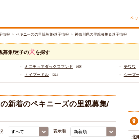
ペッ
子情報
ペキニーズの里親募集/迷子情報
神奈川県の里親募集＆迷子情報
犬
親募集/迷子の
を探す
ミニチュアダックスフンド
チワワ
（65）
トイプードル
シーズ
（31）
の新着のペキニーズの里親募集/
況
表示順
北