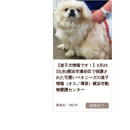
【迷子犬情報です！】3月23
日(水)横浜市瀬谷区で保護さ
れた可愛いペキニーズの迷子
情報（オス／薄茶）横浜市動
物愛護センター
募集ID：38278
掲載終了