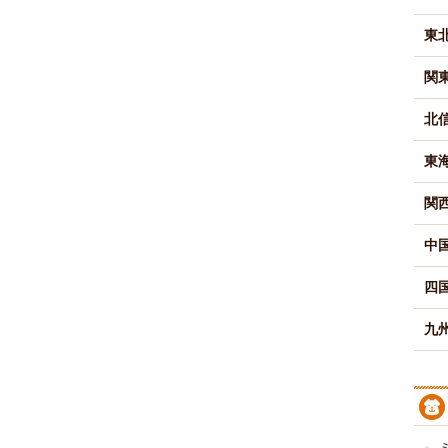
東
関
北
東
関
中
四
九州