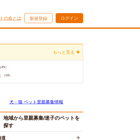
トの命とは
ログイン
新規登録
もっと見る
（45）
ー
（19）
犬・猫 ペット里親募集情報
地域から里親募集/迷子のペットを
探す
海道