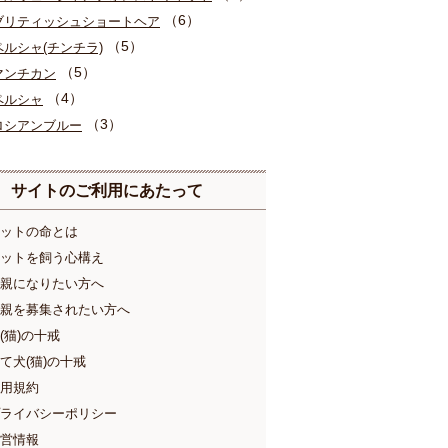
（6）
ブリティッシュショートヘア
（5）
ペルシャ(チンチラ)
（5）
マンチカン
（4）
ペルシャ
（3）
ロシアンブルー
サイトのご利用にあたって
ットの命とは
ットを飼う心構え
親になりたい方へ
親を募集されたい方へ
(猫)の十戒
て犬(猫)の十戒
用規約
ライバシーポリシー
営情報