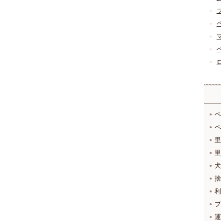
ペ
ペ
里
里
犬
捨
利
プ
運