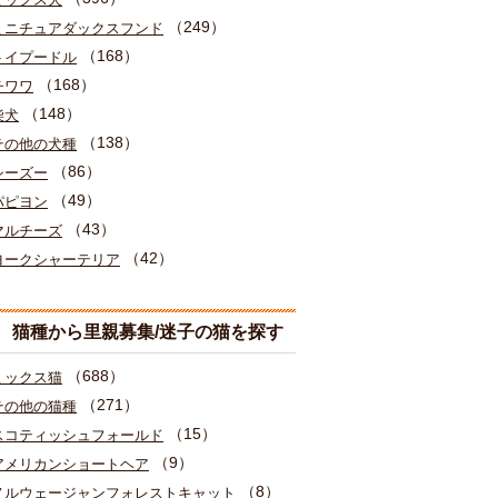
（249）
ミニチュアダックスフンド
（168）
トイプードル
（168）
チワワ
（148）
柴犬
（138）
その他の犬種
（86）
シーズー
（49）
パピヨン
（43）
マルチーズ
（42）
ヨークシャーテリア
猫種から里親募集/迷子の猫を探す
（688）
ミックス猫
（271）
その他の猫種
（15）
スコティッシュフォールド
（9）
アメリカンショートヘア
（8）
ノルウェージャンフォレストキャット