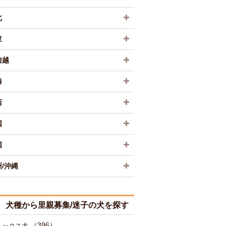
北
東
信越
海
西
国
国
/沖縄
犬種から里親募集/迷子の犬を探す
（396）
ミックス犬