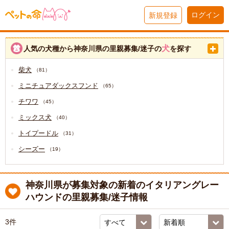
ログイン
新規登録
犬
人気の犬種から神奈川県の里親募集/迷子の
を探す
柴犬
（81）
ミニチュアダックスフンド
（65）
チワワ
（45）
ミックス犬
（40）
トイプードル
（31）
シーズー
（19）
神奈川県が募集対象の新着のイタリアングレー
ハウンドの里親募集/迷子情報
3件