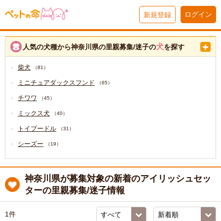
ログイン
新規登録
犬
人気の犬種から神奈川県の里親募集/迷子の
を探す
柴犬
（81）
ミニチュアダックスフンド
（65）
チワワ
（45）
ミックス犬
（40）
トイプードル
（31）
シーズー
（19）
神奈川県が募集対象の新着のアイリッシュセッ
ターの里親募集/迷子情報
1件