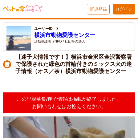
ログイン
新規登録
ユーザーID
3
横浜市動物愛護センター
活動保護者（NPO / 社団等の法人）
【迷子犬情報です！】横浜市金沢区金沢警察署
で保護された緑色の首輪付きのミックス犬の迷
子情報（オス／茶）横浜市動物愛護センター
この里親募集/迷子情報は掲載が終了しました。
お問い合わせはお控えください。