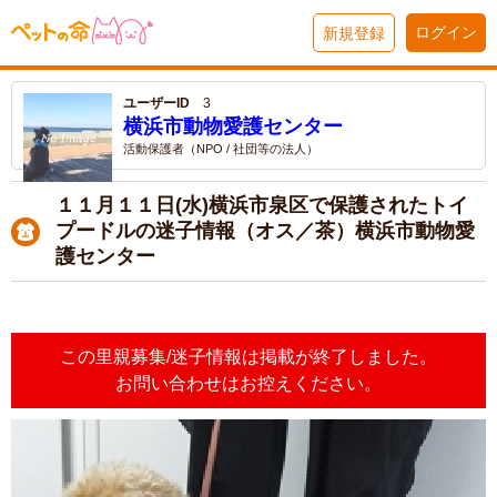
ログイン
新規登録
ユーザーID
3
横浜市動物愛護センター
活動保護者（NPO / 社団等の法人）
１１月１１日(水)横浜市泉区で保護されたトイ
プードルの迷子情報（オス／茶）横浜市動物愛
護センター
この里親募集/迷子情報は掲載が終了しました。
お問い合わせはお控えください。