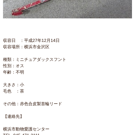
収容日 ：平成27年12月14日
収容場所：横浜市金沢区
種類：ミニチュアダックスフント
性別：オス
年齢：不明
大きさ：小
毛色 ：茶
その他：赤色合皮製首輪リード
【連絡先】
横浜市動物愛護センター