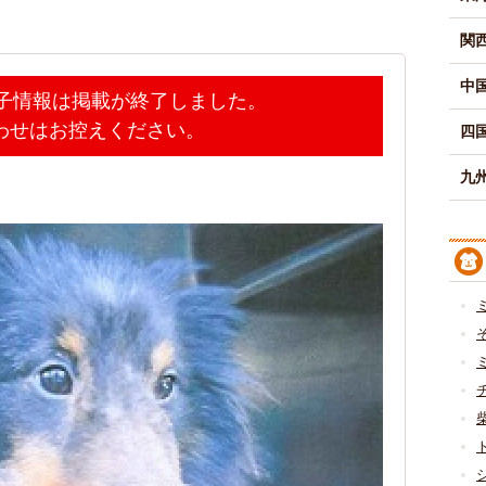
関
中
迷子情報は掲載が終了しました。
わせはお控えください。
四
九州