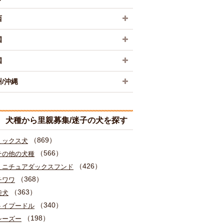
西
国
国
/沖縄
犬種から里親募集/迷子の犬を探す
（869）
ミックス犬
（566）
その他の犬種
（426）
ミニチュアダックスフンド
（368）
チワワ
（363）
柴犬
（340）
トイプードル
（198）
シーズー