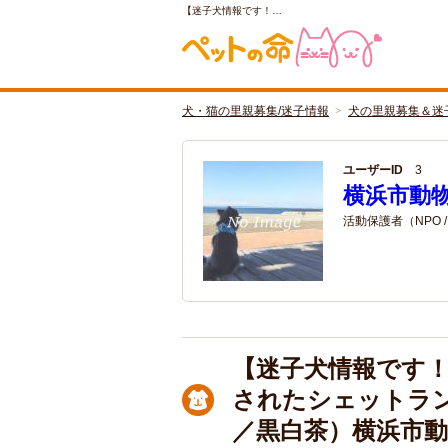
【迷子犬情報です！…
犬・猫の里親募集/迷子情報
犬の里親募集＆迷
ユーザーID
3
横浜市動
活動保護者（NPO 
【迷子犬情報です！
されたシェットラ
／黒白茶）横浜市