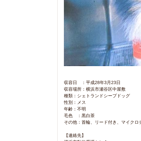
収容日 ：平成28年3月23日
収容場所：横浜市瀬谷区中屋敷
種類：シェトランドシープドッグ
性別：メス
年齢：不明
毛色 ：黒白茶
その他：首輪、リード付き、マイクロ
【連絡先】