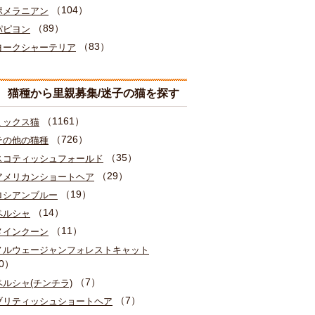
（104）
ポメラニアン
（89）
パピヨン
（83）
ヨークシャーテリア
猫種から里親募集/迷子の猫を探す
（1161）
ミックス猫
（726）
その他の猫種
（35）
スコティッシュフォールド
（29）
アメリカンショートヘア
（19）
ロシアンブルー
（14）
ペルシャ
（11）
メインクーン
ノルウェージャンフォレストキャット
0）
（7）
ペルシャ(チンチラ)
（7）
ブリティッシュショートヘア