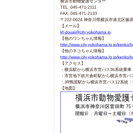
横浜市動物愛護センター
TEL. 045-471-2111
FAX. 045-471-2133
〒222-0024 神奈川県横浜市港北区篠原
【メール】
kf-douai@city.yokohama.jp
【他のワンちゃん情報】
http://www.city.yokohama.lg.jp/kenko/
【他のネコちゃん情報】
http://www.city.yokohama.lg.jp/kenko
【アクセス】
・横浜駅から横浜市営バス36系統乗車
・市営地下鉄片倉町駅から横浜市営バス
・JR鴨居駅から横浜市営バス12系統・
【地図】