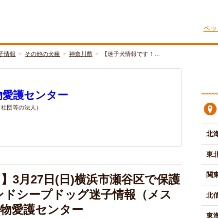
ペッ
子情報
その他の犬種
神奈川県
【迷子犬情報です！…
物愛護センター
/ 社団等の法人）
北
東
関
】3月27日(日)横浜市瀬谷区で保護
ンドシープドッグ迷子情報（メス
北
動物愛護センター
東