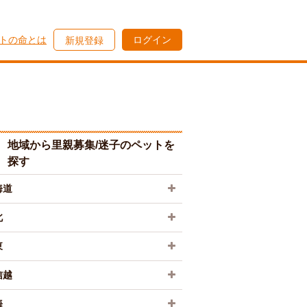
トの命とは
ログイン
新規登録
地域から里親募集/迷子のペットを
探す
海道
北
東
信越
海