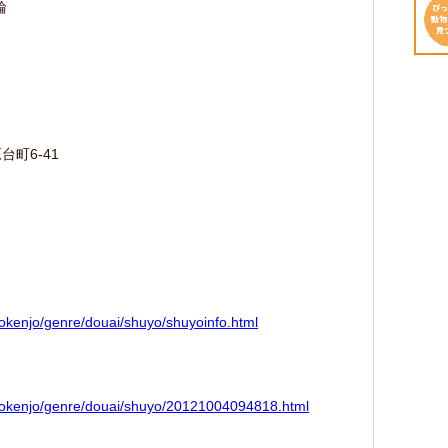
輪
台町6-41
hokenjo/genre/douai/shuyo/shuyoinfo.html
/hokenjo/genre/douai/shuyo/20121004094818.html