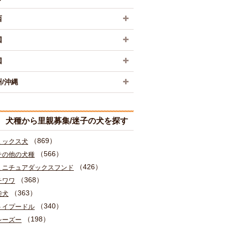
西
国
国
/沖縄
犬種から里親募集/迷子の犬を探す
（869）
ミックス犬
（566）
その他の犬種
（426）
ミニチュアダックスフンド
（368）
チワワ
（363）
柴犬
（340）
トイプードル
（198）
シーズー