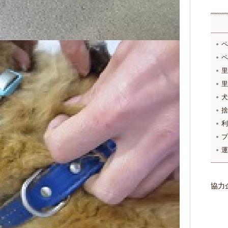
ペ
ペ
里
里
犬
捨
利
プ
運
協力