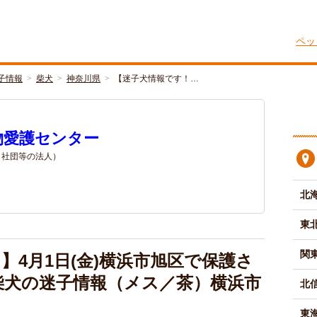
ペッ
子情報
柴犬
神奈川県
【迷子犬情報です！…
物愛護センター
/ 社団等の法人）
北
東
関
】4月1日(金)横浜市旭区で保護さ
柴犬の迷子情報（メス／茶）横浜市
北
東