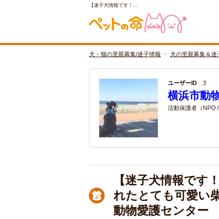
【迷子犬情報です！…
犬・猫の里親募集/迷子情報
犬の里親募集＆迷
ユーザーID
3
横浜市動
活動保護者（NPO 
【迷子犬情報です！
れたとても可愛い
動物愛護センター