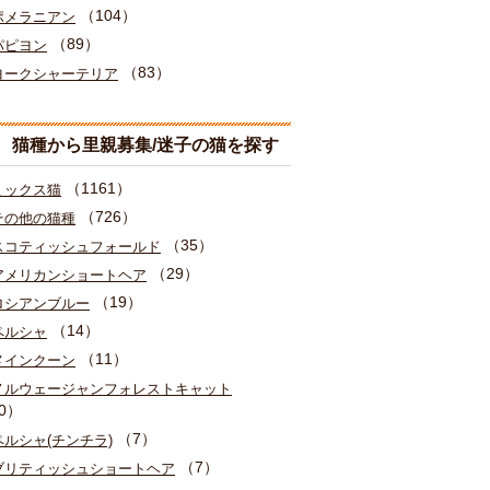
（104）
ポメラニアン
（89）
パピヨン
（83）
ヨークシャーテリア
猫種から里親募集/迷子の猫を探す
（1161）
ミックス猫
（726）
その他の猫種
（35）
スコティッシュフォールド
（29）
アメリカンショートヘア
（19）
ロシアンブルー
（14）
ペルシャ
（11）
メインクーン
ノルウェージャンフォレストキャット
0）
（7）
ペルシャ(チンチラ)
（7）
ブリティッシュショートヘア