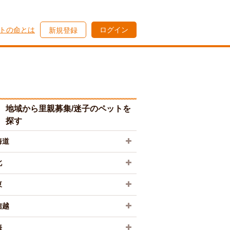
トの命とは
ログイン
新規登録
地域から里親募集/迷子のペットを
探す
海道
北
東
信越
海