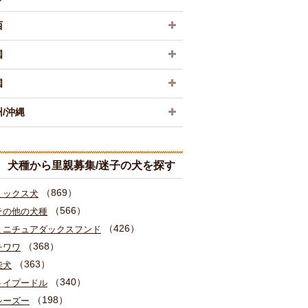
西
国
国
/沖縄
犬種から里親募集/迷子の犬を探す
（869）
ミックス犬
（566）
その他の犬種
（426）
ミニチュアダックスフンド
（368）
チワワ
（363）
柴犬
（340）
トイプードル
（198）
シーズー