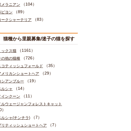
（104）
ポメラニアン
（89）
パピヨン
（83）
ヨークシャーテリア
猫種から里親募集/迷子の猫を探す
（1161）
ミックス猫
（726）
その他の猫種
（35）
スコティッシュフォールド
（29）
アメリカンショートヘア
（19）
ロシアンブルー
（14）
ペルシャ
（11）
メインクーン
ノルウェージャンフォレストキャット
0）
（7）
ペルシャ(チンチラ)
（7）
ブリティッシュショートヘア