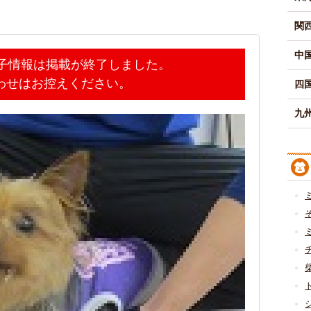
関
中
迷子情報は掲載が終了しました。
わせはお控えください。
四
九州