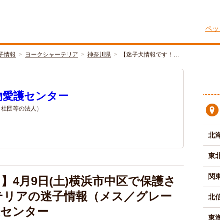
ペッ
子情報
ヨークシャーテリア
神奈川県
【迷子犬情報です！…
物愛護センター
/ 社団等の法人）
北
東
関
】4月9日(土)横浜市中区で保護さ
テリアの迷子情報（メス／グレー
北
護センター
東