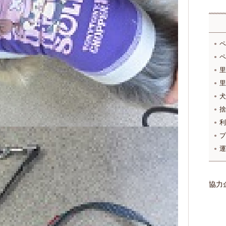
ペ
ペ
里
里
犬
捨
利
プ
運
協力