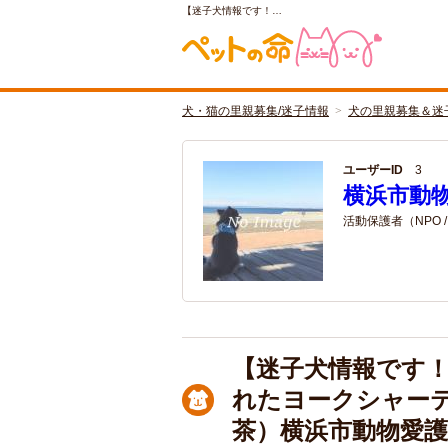
【迷子犬情報です！…
犬・猫の里親募集/迷子情報
犬の里親募集＆迷
ユーザーID
3
横浜市動
活動保護者（NPO 
【迷子犬情報です！
れたヨークシャー
茶）横浜市動物愛