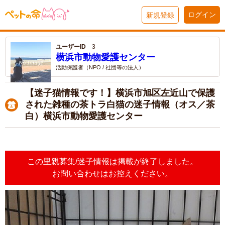
ログイン
新規登録
ユーザーID
3
横浜市動物愛護センター
活動保護者（NPO / 社団等の法人）
【迷子猫情報です！】横浜市旭区左近山で保護
された雑種の茶トラ白猫の迷子情報（オス／茶
白）横浜市動物愛護センター
この里親募集/迷子情報は掲載が終了しました。
お問い合わせはお控えください。