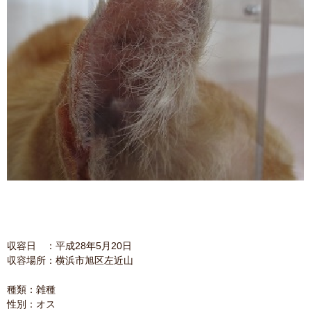
収容日 ：平成28年5月20日
収容場所：横浜市旭区左近山
種類：雑種
性別：オス