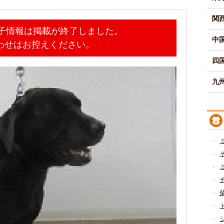
関
迷子情報は掲載が終了しました。
中
わせはお控えください。
四
九州