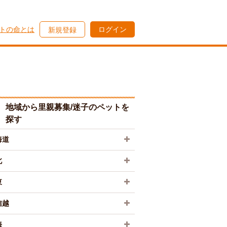
トの命とは
ログイン
新規登録
地域から里親募集/迷子のペットを
探す
海道
北
東
信越
海