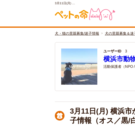
3月11日(月) …
犬・猫の里親募集/迷子情報
犬の里親募集＆迷
ユーザーID
3
横浜市動
活動保護者（NPO 
3月11日(月) 横
子情報（オス／黒/