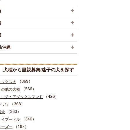
西
国
国
/沖縄
犬種から里親募集/迷子の犬を探す
（869）
ミックス犬
（566）
その他の犬種
（426）
ミニチュアダックスフンド
（368）
チワワ
（363）
柴犬
（340）
トイプードル
（198）
シーズー