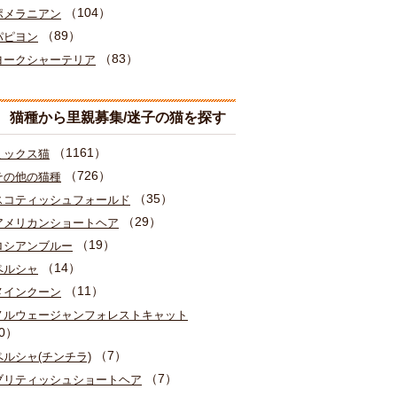
（104）
ポメラニアン
（89）
パピヨン
（83）
ヨークシャーテリア
猫種から里親募集/迷子の猫を探す
（1161）
ミックス猫
（726）
その他の猫種
（35）
スコティッシュフォールド
（29）
アメリカンショートヘア
（19）
ロシアンブルー
（14）
ペルシャ
（11）
メインクーン
ノルウェージャンフォレストキャット
0）
（7）
ペルシャ(チンチラ)
（7）
ブリティッシュショートヘア