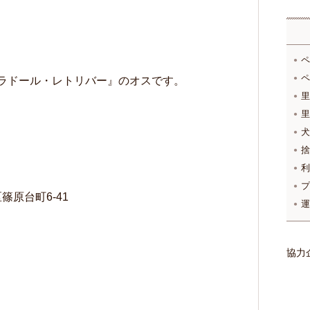
ペ
ペ
ラドール・レトリバー』のオスです。
里
里
犬
捨
利
プ
区篠原台町6-41
運
協力