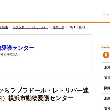
ペッ
子情報
ラブラドールレトリーバー
神奈川県
3月11日(月) …
物愛護センター
/ 社団等の法人）
北
東
関
浜市からラブラドール・レトリバー迷
白）横浜市動物愛護センター
北
東