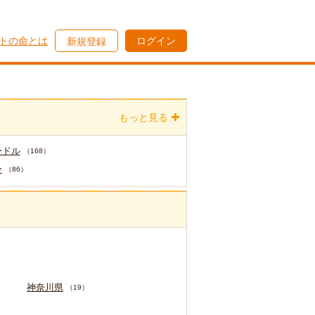
トの命とは
ログイン
新規登録
もっと見る
ードル
（168）
ー
（86）
神奈川県
）
（19）