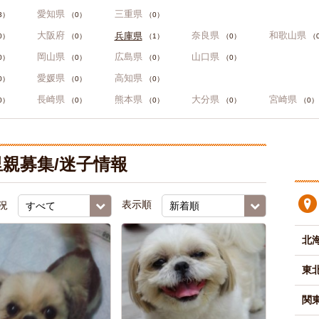
愛知県
三重県
3）
（0）
（0）
大阪府
奈良県
和歌山県
兵庫県
0）
（0）
（1）
（0）
（
岡山県
広島県
山口県
0）
（0）
（0）
（0）
愛媛県
高知県
0）
（0）
（0）
長崎県
熊本県
大分県
宮崎県
0）
（0）
（0）
（0）
（0）
親募集/迷子情報
況
表示順
北
東
関