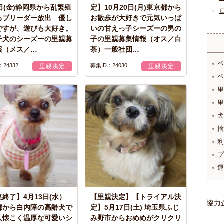
日(金)静岡県から乱繁殖
定】10月20日(月)東京都から
るブリーダー放出 優し
お散歩が大好きで元気いっぱ
ですが、遊びも大好き。
いの甘えっ子シーズーの男の
子犬のシーズーの里親募
子の里親募集情報（オス／白
報（メス／…
茶）一般社団…
ペ
24332
募集ID：24030
里親決定
里親決定
ペ
里
里
犬
捨
利
プ
運
終了】4月13日(水）
【里親決定】【トライアル決
協力
都から白内障の高齢犬で
定】5月17日(土) 埼玉県ふじ
人懐こく温厚な可愛いシ
み野市からおめめがクリクリ