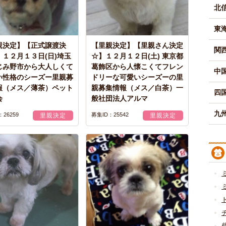
北
東
親決定】【正式譲渡決
【里親決定】【里親さん決定
関
】１２月１３日(日)埼玉
☆】１２月１２日(土) 東京都
じみ野市から大人しくて
葛飾区から人懐こくてフレン
中
い性格のシーズー里親募
ドリーな可愛いシーズーの里
報（メス／薄茶）ペット
親募集情報（メス／白茶）一
四
会
般社団法人アルマ
九州
26259
募集ID：25542
里親決定
里親決定