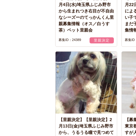
月4日(水)埼玉県ふじみ野市
月22
から生まれつき右目が不自由
によ
なシーズーのてっかんくん里
い子
親募集情報（オス／白うす
まだ
茶）ペット里親会
集情
募集ID：24389
募集ID：
里親決定
【里親決定】【里親決定】2
【募集
月13日(金)埼玉県ふじみ野市
東京
から、うるうる瞳で見つめて
すが