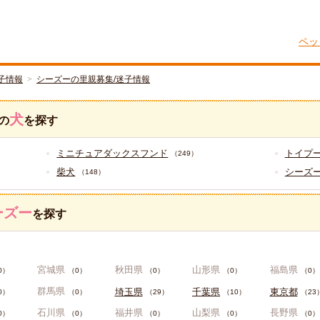
ペッ
子情報
シーズーの里親募集/迷子情報
犬
の
を探す
ミニチュアダックスフンド
トイプ
（249）
柴犬
シーズ
（148）
ーズー
を探す
宮城県
秋田県
山形県
福島県
0）
（0）
（0）
（0）
（0）
群馬県
埼玉県
千葉県
東京都
0）
（0）
（29）
（10）
（23
石川県
福井県
山梨県
長野県
0）
（0）
（0）
（0）
（0）