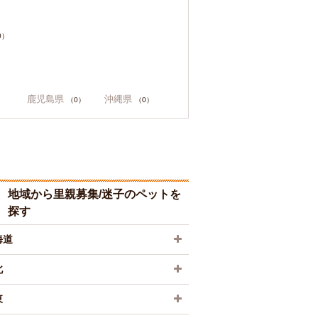
0）
鹿児島県
沖縄県
（0）
（0）
地域から里親募集/迷子のペットを
探す
海道
北
東