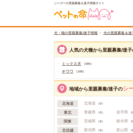
シーズーの里親募集＆迷子情報サイト
犬・猫の里親募集/迷子情報
犬の里親募集＆迷
人気の犬種から里親募集/迷子
ミックス犬
（396）
チワワ
（168）
シ
地域から里親募集/迷子の
北海道
北海道
（0）
青森県
岩手県
東北
（0）
（
茨城県
栃木県
関東
（0）
（
新潟県
富山県
北信越
（0）
（