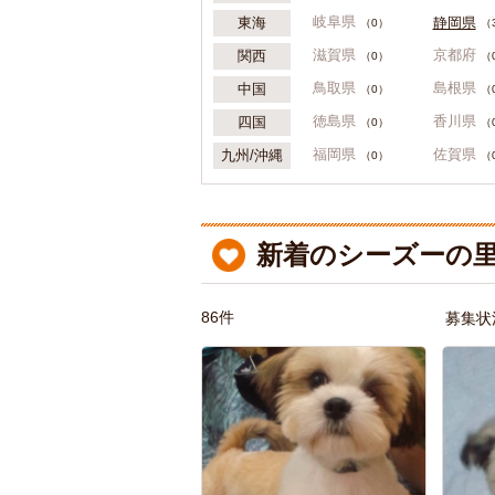
岐阜県
静岡県
東海
（0）
（
滋賀県
京都府
関西
（0）
（
鳥取県
島根県
中国
（0）
（
徳島県
香川県
四国
（0）
（
福岡県
佐賀県
九州/沖縄
（0）
（
新着のシーズーの里
86件
募集状