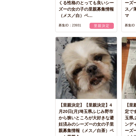
くる性格のとっても良いシー
ーズ
ズーの女の子の里親募集情報
ス／
（メス／白）ペ…
マ
募集ID：23931
募集ID：
里親決定
【里親決定】【里親決定】4
【里
月20日(月)埼玉県ふじみ野市
定で
から狭いところが大好きな避
玉県
妊済みのシーズーの女の子里
ンデ
親募集情報（メス／白茶）ペ
ーズ