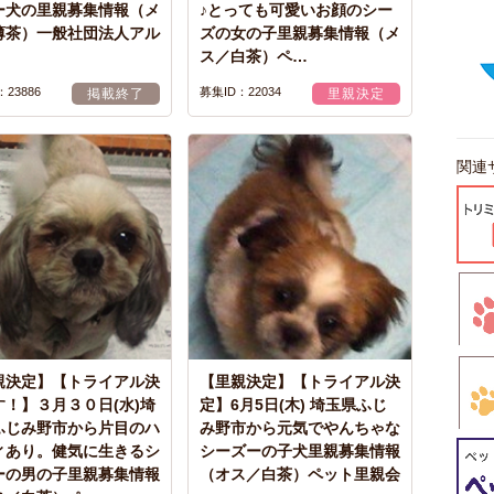
ー犬の里親募集情報（メ
♪とっても可愛いお顔のシー
薄茶）一般社団法人アル
ズの女の子里親募集情報（メ
ス／白茶）ペ…
23886
募集ID：22034
掲載終了
里親決定
関連
親決定】【トライアル決
【里親決定】【トライアル決
す！】３月３０日(水)埼
定】6月5日(木) 埼玉県ふじ
ふじみ野市から片目のハ
み野市から元気でやんちゃな
ィあり。健気に生きるシ
シーズーの子犬里親募集情報
ーの男の子里親募集情報
（オス／白茶）ペット里親会