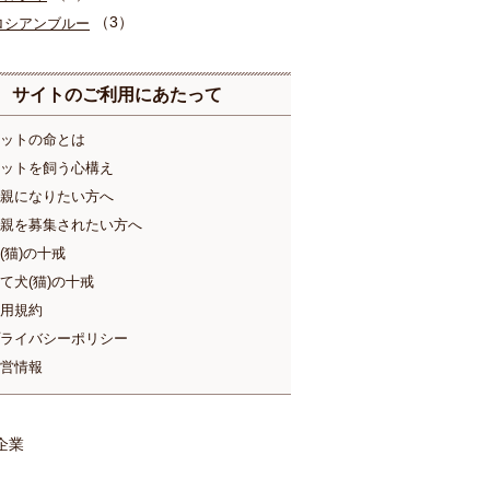
（3）
ロシアンブルー
サイトのご利用にあたって
ットの命とは
ットを飼う心構え
親になりたい方へ
親を募集されたい方へ
(猫)の十戒
て犬(猫)の十戒
用規約
ライバシーポリシー
営情報
企業