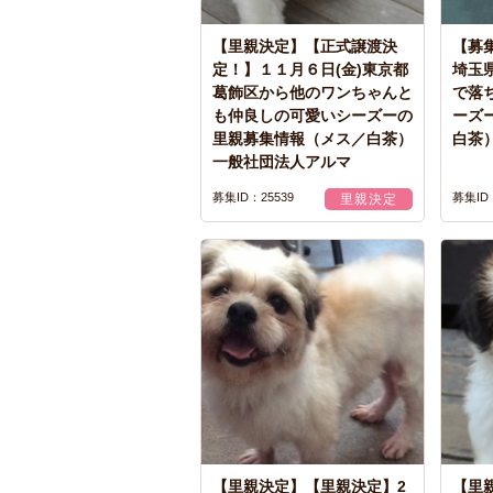
【里親決定】【正式譲渡決
【募
定！】１１月６日(金)東京都
埼玉
葛飾区から他のワンちゃんと
で落
も仲良しの可愛いシーズーの
ーズ
里親募集情報（メス／白茶）
白茶
一般社団法人アルマ
募集ID：25539
募集ID：
里親決定
【里親決定】【里親決定】2
【里