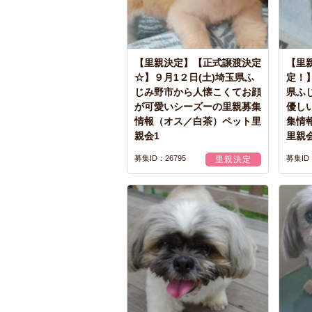
【里親決定】【正式譲渡決定
【里
☆】９月1２日(土)埼玉県ふ
定！
じみ野市から人懐こくてお顔
県ふ
が可愛いシーズーの里親募集
優し
情報（オス／白茶）ペット里
集情
親会1
里親
募集ID：26795
募集ID：
里親決定