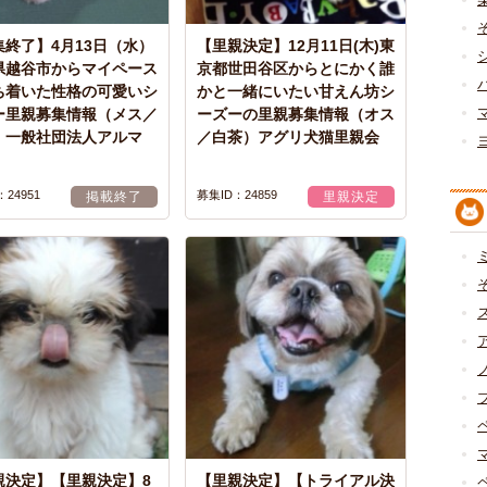
集終了】4月13日（水）
【里親決定】12月11日(木)東
県越谷市からマイペース
京都世田谷区からとにかく誰
ち着いた性格の可愛いシ
かと一緒にいたい甘えん坊シ
ー里親募集情報（メス／
ーズーの里親募集情報（オス
）一般社団法人アルマ
／白茶）アグリ犬猫里親会
24951
募集ID：24859
掲載終了
里親決定
親決定】【里親決定】8
【里親決定】【トライアル決