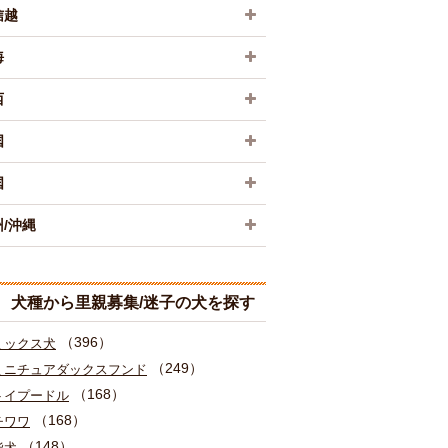
信越
海
西
国
国
/沖縄
犬種から里親募集/迷子の犬を探す
（396）
ミックス犬
（249）
ミニチュアダックスフンド
（168）
トイプードル
（168）
チワワ
（148）
柴犬