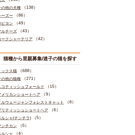
（138）
その他の犬種
（86）
シーズー
（49）
パピヨン
（43）
マルチーズ
（42）
ヨークシャーテリア
猫種から里親募集/迷子の猫を探す
（688）
ミックス猫
（271）
その他の猫種
（15）
スコティッシュフォールド
（9）
アメリカンショートヘア
（8）
ノルウェージャンフォレストキャット
（6）
ブリティッシュショートヘア
（5）
ペルシャ(チンチラ)
（5）
マンチカン
（4）
ペルシャ