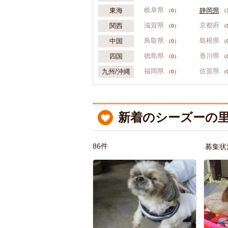
岐阜県
静岡県
東海
（0）
（
滋賀県
京都府
関西
（0）
（
鳥取県
島根県
中国
（0）
（
徳島県
香川県
四国
（0）
（
福岡県
佐賀県
九州/沖縄
（0）
（
新着のシーズーの里
86件
募集状