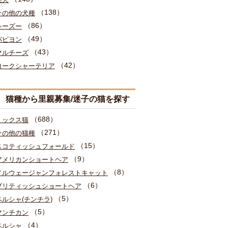
（138）
その他の犬種
（86）
シーズー
（49）
パピヨン
（43）
マルチーズ
（42）
ヨークシャーテリア
猫種から里親募集/迷子の猫を探す
（688）
ミックス猫
（271）
その他の猫種
（15）
スコティッシュフォールド
（9）
アメリカンショートヘア
（8）
ノルウェージャンフォレストキャット
（6）
ブリティッシュショートヘア
（5）
ペルシャ(チンチラ)
（5）
マンチカン
（4）
ペルシャ