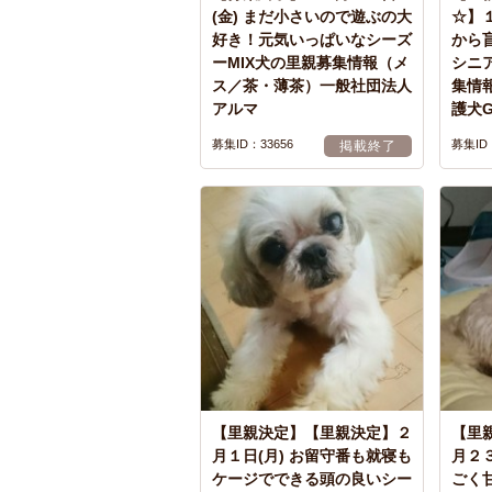
(金) まだ小さいので遊ぶの大
☆】１
好き！元気いっぱいなシーズ
から
ーMIX犬の里親募集情報（メ
シニ
ス／茶・薄茶）一般社団法人
集情
アルマ
護犬
募集ID：33656
募集ID：
掲載終了
【里親決定】【里親決定】２
【里
月１日(月) お留守番も就寝も
月２３
ケージでできる頭の良いシー
ごく