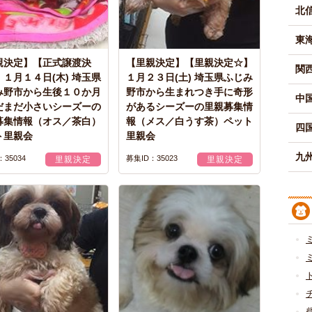
北
東
親決定】【正式譲渡決
【里親決定】【里親決定☆】
関
１月１４日(木) 埼玉県
１月２３日(土) 埼玉県ふじみ
み野市から生後１０か月
野市から生まれつき手に奇形
中
だまだ小さいシーズーの
があるシーズーの里親募集情
募集情報（オス／茶白）
報（メス／白うす茶）ペット
四
ト里親会
里親会
九州
35034
募集ID：35023
里親決定
里親決定