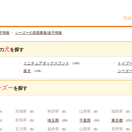
ペッ
子情報
シーズーの里親募集/迷子情報
犬
の
を探す
ミニチュアダックスフンド
トイプ
（249）
柴犬
シーズ
（148）
ーズー
を探す
宮城県
秋田県
山形県
福島県
0）
（0）
（0）
（0）
（0）
群馬県
埼玉県
千葉県
東京都
0）
（0）
（29）
（10）
（23
石川県
福井県
山梨県
長野県
0）
（0）
（0）
（0）
（0）