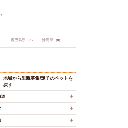
0）
鹿児島県
沖縄県
（0）
（0）
地域から里親募集/迷子のペットを
探す
海道
北
東