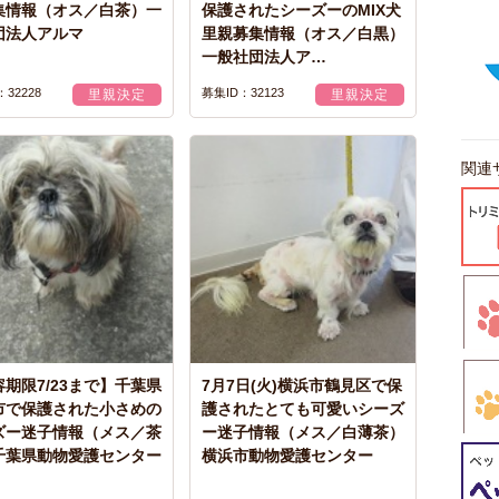
集情報（オス／白茶）一
保護されたシーズーのMIX犬
団法人アルマ
里親募集情報（オス／白黒）
一般社団法人ア…
32228
募集ID：32123
里親決定
里親決定
関連
期限7/23まで】千葉県
7月7日(火)横浜市鶴見区で保
市で保護された小さめの
護されたとても可愛いシーズ
ズー迷子情報（メス／茶
ー迷子情報（メス／白薄茶）
千葉県動物愛護センター
横浜市動物愛護センター