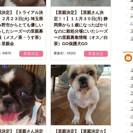
親決定】【トライアル決
【里親決定】【里親さん決
２月２３日(火) 埼玉県
定！！】１１月３０日(月) 静
み野市からとても優しい
岡県から１歳になったばかり
をしたシーズーの里親募
なのに殺処分場にいたシーズ
報（メス／茶・うす茶）
ーの里親募集情報（オス／白
ト里親会
茶）GO保護犬GO
34876
募集ID：34162
里親決定
里親決定
親決定】【里親さん決定
【里親決定】【里親決定☆】