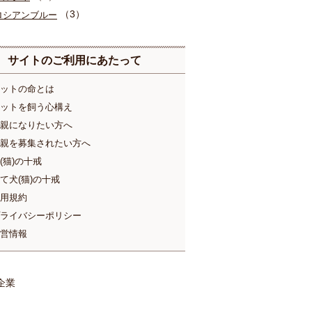
（3）
ロシアンブルー
サイトのご利用にあたって
ットの命とは
ットを飼う心構え
親になりたい方へ
親を募集されたい方へ
(猫)の十戒
て犬(猫)の十戒
用規約
ライバシーポリシー
営情報
企業