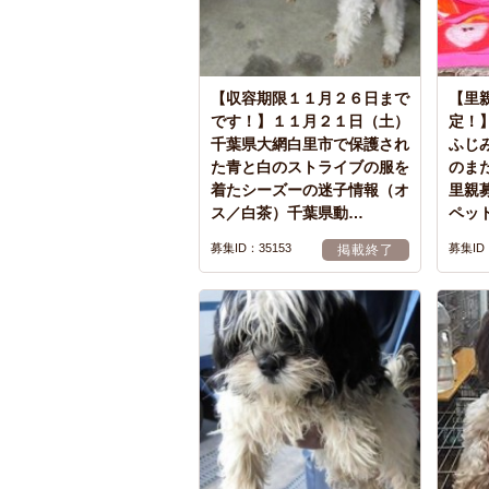
【収容期限１１月２６日まで
【里
です！】１１月２１日（土）
定！】
千葉県大網白里市で保護され
ふじ
た青と白のストライブの服を
のま
着たシーズーの迷子情報（オ
里親
ス／白茶）千葉県動…
ペッ
募集ID：35153
募集ID：
掲載終了