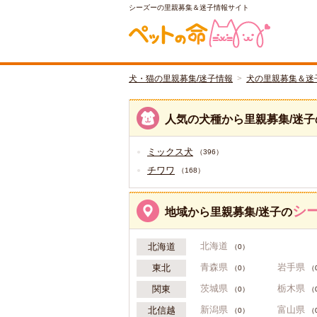
シーズーの里親募集＆迷子情報サイト
犬・猫の里親募集/迷子情報
犬の里親募集＆迷
人気の犬種から里親募集/迷子
ミックス犬
（396）
チワワ
（168）
シ
地域から里親募集/迷子の
北海道
北海道
（0）
青森県
岩手県
東北
（0）
（
茨城県
栃木県
関東
（0）
（
新潟県
富山県
北信越
（0）
（