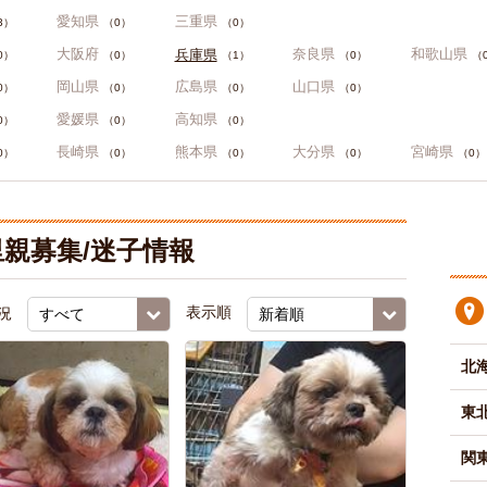
愛知県
三重県
3）
（0）
（0）
大阪府
奈良県
和歌山県
兵庫県
0）
（0）
（1）
（0）
（
岡山県
広島県
山口県
0）
（0）
（0）
（0）
愛媛県
高知県
0）
（0）
（0）
長崎県
熊本県
大分県
宮崎県
0）
（0）
（0）
（0）
（0）
親募集/迷子情報
況
表示順
北
東
関