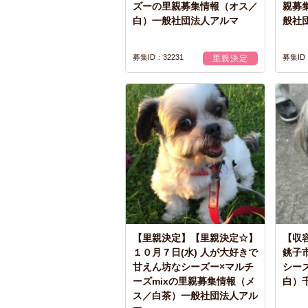
ズーの里親募集情報（オス／
親募
白）一般社団法人アルマ
般社
募集ID：32231
募集ID：
里親決定
【里親決定】【里親決定☆】
【収容
１０月７日(水) 人が大好きで
銚子
甘えん坊なシーズー×マルチ
シー
ーズmixの里親募集情報（メ
白）
ス／白茶）一般社団法人アル