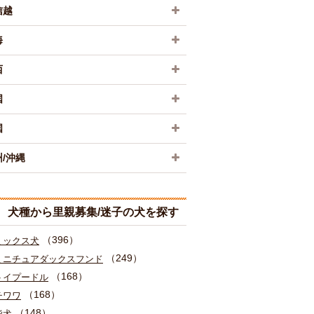
信越
海
西
国
国
/沖縄
犬種から里親募集/迷子の犬を探す
（396）
ミックス犬
（249）
ミニチュアダックスフンド
（168）
トイプードル
（168）
チワワ
（148）
柴犬