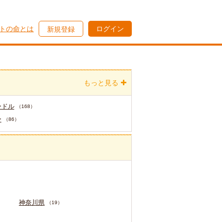
トの命とは
ログイン
新規登録
もっと見る
ードル
（168）
ー
（86）
神奈川県
）
（19）