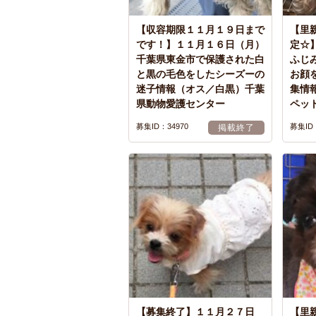
【収容期限１１月１９日まで
【里
です！】１１月１６日（月）
定☆】
千葉県東金市で保護された白
ふじ
と黒の毛色をしたシーズーの
お顔
迷子情報（オス／白黒）千葉
集情
県動物愛護センター
ペッ
募集ID：34970
募集ID：
掲載終了
【募集終了】１１月２７日
【里