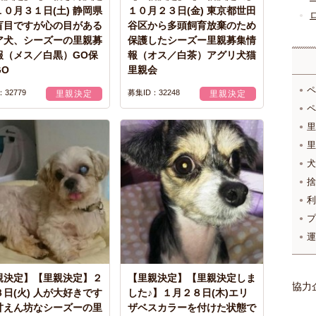
０月３１日(土) 静岡県
１０月２３日(金) 東京都世田
盲目ですが心の目がある
谷区から多頭飼育放棄のため
ア犬、シーズーの里親募
保護したシーズー里親募集情
報（メス／白黒）GO保
報（オス／白茶）アグリ犬猫
GO
里親会
ペ
32779
募集ID：32248
里親決定
里親決定
ペ
里
里
犬
捨
利
プ
運
親決定】【里親決定】２
【里親決定】【里親決定しま
協力
日(火) 人が大好きです
した♪】１月２８日(木)エリ
甘えん坊なシーズーの里
ザベスカラーを付けた状態で